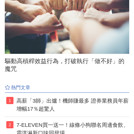
驅動高槓桿效益行為，打破執行「做不好」的
魔咒
熱門文章
高薪「3師」出爐！機師賺最多 證券業務員年薪
1
增幅17％超驚人
7-ELEVEN買一送一！線條小狗聯名周邊食飲、
2
霜淇淋新口味同登場