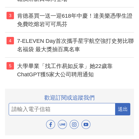
肯德基買一送一迎618年中慶！達美樂憑學生證
3
免費吃熔岩可可馬芬
7-ELEVEN Day首次攜手星宇航空強打史努比聯
4
名福袋 最大獎抽百萬名車
大學畢業「找工作易如反掌」她22歲靠
5
ChatGPT獲5家大公司聘用通知
歡迎訂閱或追蹤我們
送出