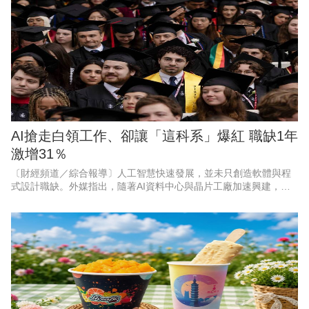
AI搶走白領工作、卻讓「這科系」爆紅 職缺1年
激增31％
〔財經頻道／綜合報導〕人工智慧快速發展，並未只創造軟體與程
式設計職缺。外媒指出，隨著AI資料中心與晶片工廠加速興建，能
打造實體基礎設施的工程人才，正成為美國企業積極爭搶的對象。
以目前職缺成長最快的3個