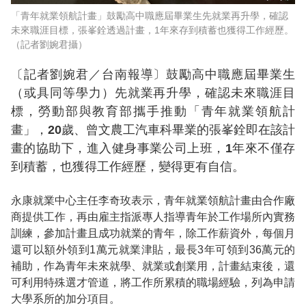
「青年就業領航計畫」鼓勵高中職應屆畢業生先就業再升學，確認
未來職涯目標，張峯銓透過計畫，1年來存到積蓄也獲得工作經歷。
（記者劉婉君攝）
〔記者劉婉君／台南報導〕鼓勵高中職應屆畢業生
（或具同等學力）先就業再升學，確認未來職涯目
標，勞動部與教育部攜手推動「青年就業領航計
畫」，20歲、曾文農工汽車科畢業的張峯銓即在該計
畫的協助下，進入健身事業公司上班，1年來不僅存
到積蓄，也獲得工作經歷，變得更有自信。
永康就業中心主任李奇玫表示，青年就業領航計畫由合作廠
商提供工作，再由雇主指派專人指導青年於工作場所內實務
訓練，參加計畫且成功就業的青年，除工作薪資外，每個月
還可以額外領到1萬元就業津貼，最長3年可領到36萬元的
補助，作為青年未來就學、就業或創業用，計畫結束後，還
可利用特殊選才管道，將工作所累積的職場經驗，列為申請
大學系所的加分項目。