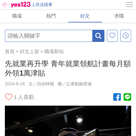
上班這檔事
職場
熱門
好文
求職
首頁
>
好文上架
>
職場新知
先就業再升學 青年就業領航計畫每月額
外領1萬津貼
2024-8-16
文／自由時報
圖／記者劉婉君攝
1
人喜歡