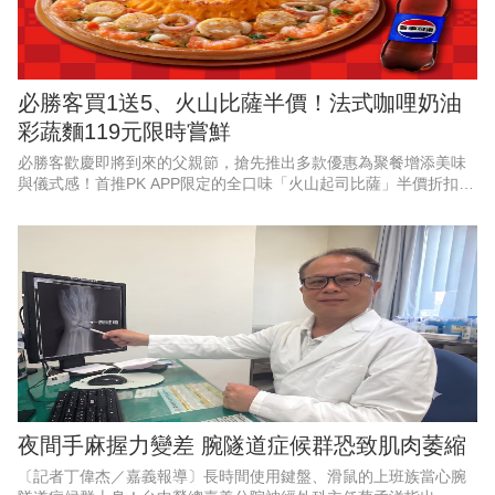
必勝客買1送5、火山比薩半價！法式咖哩奶油
彩蔬麵119元限時嘗鮮
必勝客歡慶即將到來的父親節，搶先推出多款優惠為聚餐增添美味
與儀式感！首推PK APP限定的全口味「火山起司比薩」半價折扣，
最低357元起，還有528元起「火山寵爸餐」及888元起「火山芝心
爸發餐」等套
夜間手麻握力變差 腕隧道症候群恐致肌肉萎縮
〔記者丁偉杰／嘉義報導〕長時間使用鍵盤、滑鼠的上班族當心腕