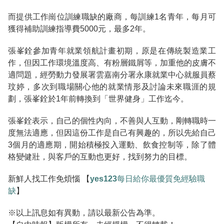
而提供工作崗位訓練職缺的廠商，每訓練1名青年，每月可
獲得補助訓練指導費5000元，最多2年。
張峯銓參加青年就業領航計畫初期，原是在傳統製造業工
作，但因工作環境溫度高、有粉層鐵屑等，加重他的皮膚不
適問題，經勞動力發展署雲嘉南分署永康就業中心就服員蔡
玟婷，多次到職場關心他的就業情形及討論未來職涯的規
劃，張峯銓於1年前轉換到「世界健身」工作迄今。
張峯銓表示，自己的個性內向，不善與人互動，剛轉職時一
度無法適應，但因這份工作是自己有興趣的，所以先給自己
3個月的適應期，開始積極投入運動、飲食控制等，除了體
格變健壯，與客戶的互動也更好，找到努力的目標。
新鮮人找工作免煩惱 【
yes123每日給你最優質免經驗職
缺
】
※以上訊息如有異動，請以最新公告為準。