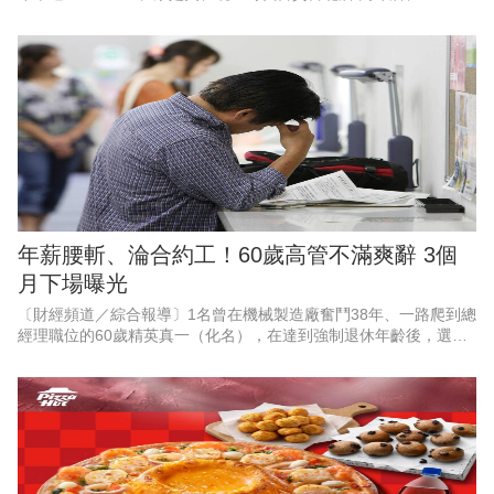
PLAZA、夢時代、統一佳佳、悠旅生活（星巴克）等超過10大品
牌，空
年薪腰斬、淪合約工！60歲高管不滿爽辭 3個
月下場曝光
〔財經頻道／綜合報導〕1名曾在機械製造廠奮鬥38年、一路爬到總
經理職位的60歲精英真一（化名），在達到強制退休年齡後，選擇
婉拒待遇腰斬，且需轉任部屬助手的續聘合約，滿懷期待地迎接自
由人生。