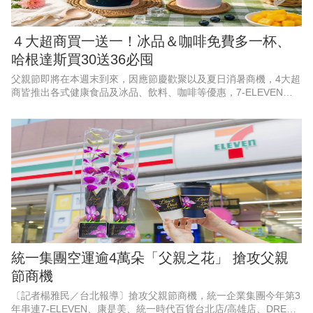
４大超商買一送一！冰品＆咖啡免費多一杯、
哈根達斯買30送36必囤
父親節即將在本週末到來，因應節慶歡聚以及夏日消暑商機，4大超
商皆推出各式健康食品及冰品、飲料、咖啡等優惠，7-ELEVEN聯
名遊戲《絕區零》，霜淇淋、思樂冰第2件10元；萊爾富果C果昔指
定芋頭品項買一
統一集團空運逾4萬朵「父親之花」 搶攻父親
節商機
〔記者楊雅民／台北報導〕搶攻父親節商機，統一企業集團今年第3
年串連7-ELEVEN、康是美、統一時代百貨台北店/高雄店、DREAM