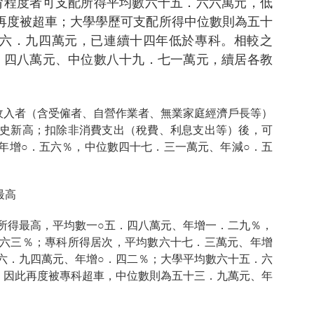
育程度者可支配所得平均數六十五．六六萬元，低
再度被超車；大學學歷可支配所得中位數則為五十
六．九四萬元，已連續十四年低於專科。相較之
．四八萬元、中位數八十九．七一萬元，續居各教
收入者（含受僱者、自營作業者、無業家庭經濟戶長等）
史新高；扣除非消費支出（稅費、利息支出等）後，可
年增○．五六％，中位數四十七．三一萬元、年減○．五
最高
所得最高，平均數一○五．四八萬元、年增一．二九％，
六三％；專科所得居次，平均數六十七．三萬元、年增
六．九四萬元、年增○．四二％；大學平均數六十五．六
，因此再度被專科超車，中位數則為五十三．九萬元、年