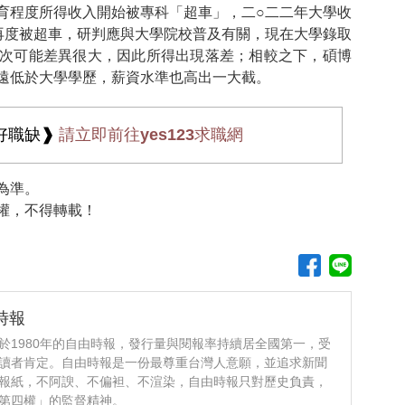
育程度所得收入開始被專科「超車」，二○二二年大學收
再度被超車，研判應與大學院校普及有關，現在大學錄取
次可能差異很大，因此所得出現落差；相較之下，碩博
遠低於大學學歷，薪資水準也高出一大截。
好職缺❱
請立即前往yes123求職網
為準。
權，不得轉載！
時報
於1980年的自由時報，發行量與閱報率持續居全國第一，受
讀者肯定。自由時報是一份最尊重台灣人意願，並追求新聞
報紙，不阿諛、不偏袒、不渲染，自由時報只對歷史負責，
第四權」的監督精神。