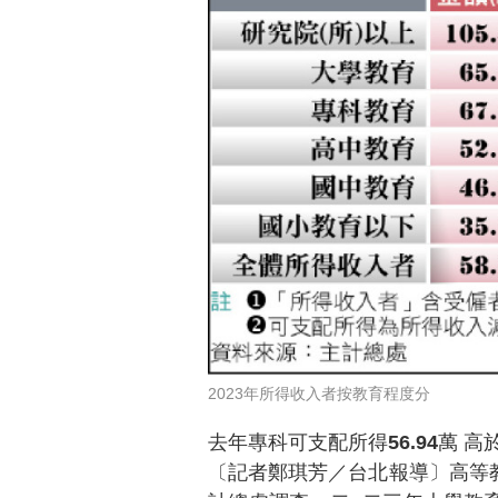
2023年所得收入者按教育程度分
去年專科可支配所得56.94萬 高於
〔記者鄭琪芳／台北報導〕高等