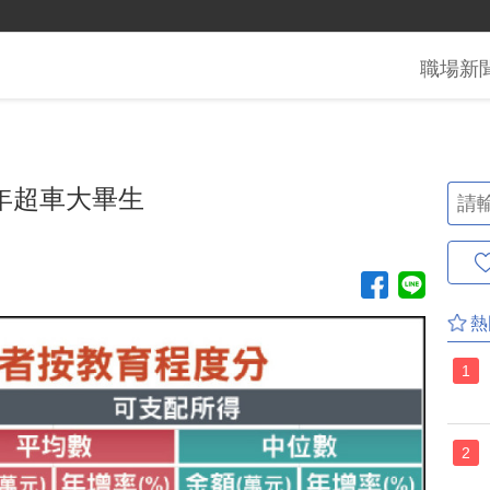
職場
新
4年超車大畢生
熱
1
2