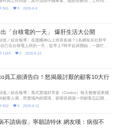
條件與工作內容，其中須高中職畢業、能刻苦耐勞，工作內容
護廟寺安全等，膳食自理。寺方並開出待遇為月薪2萬9500
561
0
2026-6-9
現行勞工最
O出「台積電的一天」 爆肝生活大公開
頻道／綜合報導〕在護國神山上班有多操？1名網友在社群平
出自己在台積電上班的一天，從早上7時半起床開始，一路忙到
點半才下班，整天被會議、電話與工作排滿，直到半夜才上床
1164
0
2026-6-15
長達17個小
stco員工崩潰告白！怒揭最討厭的顧客10大行
頻道／綜合報導〕美式賣場好市多（Costco）每天都會迎來穩
的顧客人潮，而賣場內的環境，卻很容易讓一些顧客忘記購物
媒《FinanceBuzz 》近期就盤點出Costco員工最希望顧
832
0
2026-6-11
病不請病假」寧願請特休 網友嘆：病假不