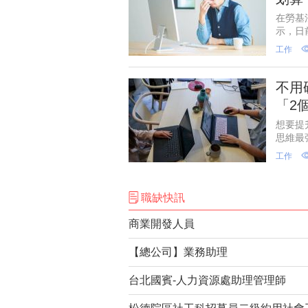
在勞基
示，日
是請特
工作
的權益
不用
「2
想要提
思維最
士的思
工作
腦的專
職缺快訊
商業開發人員
【總公司】業務助理
台北國賓-人力資源處助理管理師