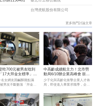
師1150401
臺北市立聯合醫院
台灣虎航股份有限公司
更多熱門討論文章
堂吃700元被男友唸到
中高齡成續航主力！北市勞
「17大拜金女標準」曝
動局6/10辦企業高峰會 鼓勵
網傻眼
翻轉用人思維
一名女網友因鹹酥雞點滿
少子化與高齡化衝擊企業人才佈
5元被男友不斷數落「拜金」
局，即使進入畢業求職季，企業
近日又有一對情侶在春水堂
卻依然面臨「有職缺、有訂單、
700元，女方卻被男友不斷
找不到新鮮人」的人力危機，超
太貴，該事件再度引發社群
高齡社會翻轉人口結構，中高齡
討論。對此更有網友反諷整
人力已然成為企業續航關鍵。台