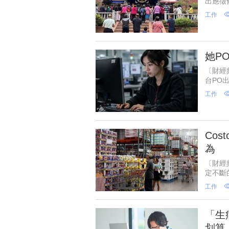
出應徵
則是維
工作
元，與
她P
〔財經
台PO
晚上9
工作
睡覺。
Co
為
〔財經
定不斷
禮儀，外
工作
「生
划算