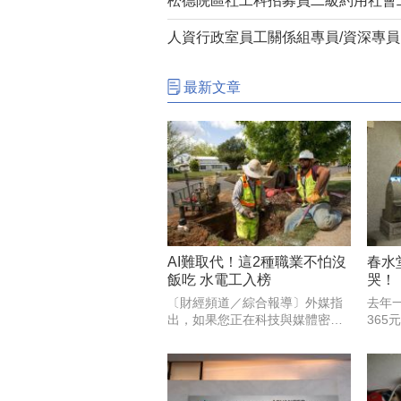
松德院區社工科招募員二級約用社會工作
人資行政室員工關係組專員/資深專員
最新文章
AI難取代！這2種職業不怕沒
春水
飯吃 水電工入榜
哭！
光全
〔財經頻道／綜合報導〕外媒指
去年
出，如果您正在科技與媒體密集
36
的資訊產業尋找工作，情況會特
後，
別艱難，大型科技公司已因AI和
吃了
自動化而裁員。對經濟週期更具
嫌棄
韌性產業則比較有保障，包括醫
熱烈