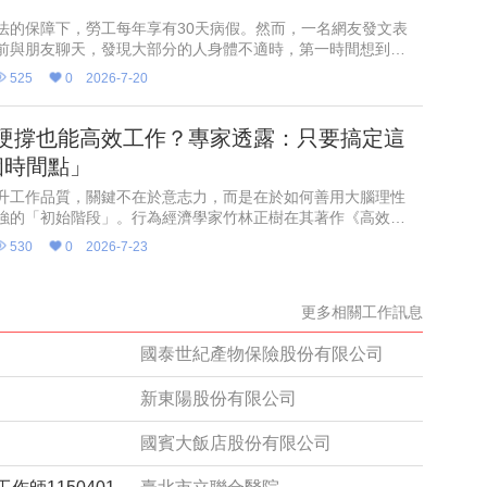
法的保障下，勞工每年享有30天病假。然而，一名網友發文表
前與朋友聊天，發現大部分的人身體不適時，第一時間想到的
休而非病假，讓原po十分不解，認為病假明明是法律保障勞工
525
0
2026-7-20
，貼文一出
硬撐也能高效工作？專家透露：只要搞定這
個時間點」
升工作品質，關鍵不在於意志力，而是在於如何善用大腦理性
強的「初始階段」。行為經濟學家竹林正樹在其著作《高效人
考習慣》中指出，早上剛開始工作以及下午午休剛結束時，大
530
0
2026-7-23
注力最高。由於
更多相關工作訊息
國泰世紀產物保險股份有限公司
新東陽股份有限公司
國賓大飯店股份有限公司