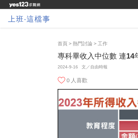
上班‧這檔事
首頁
>
熱門討論
>
工作
專科畢收入中位數 連1
2024-9-16
文／自由時報
0
人喜歡