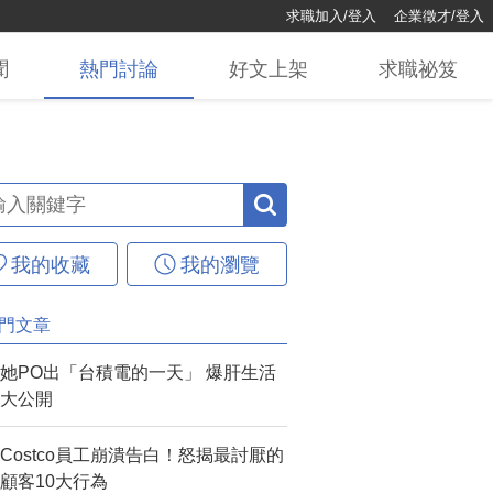
求職加入/登入
企業徵才/登入
聞
熱門
討論
好文
上架
求職
祕笈
我的收藏
我的瀏覽
門文章
她PO出「台積電的一天」 爆肝生活
大公開
Costco員工崩潰告白！怒揭最討厭的
顧客10大行為