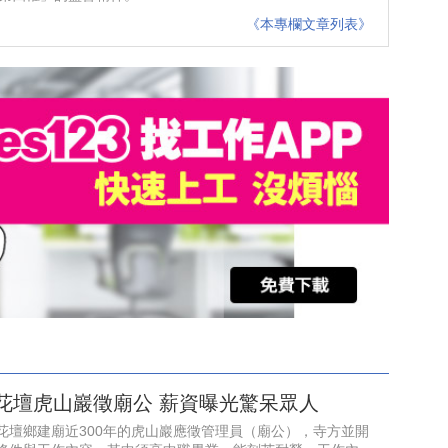
《本專欄文章列表》
花壇虎山巖徵廟公 薪資曝光驚呆眾人
花壇鄉建廟近300年的虎山巖應徵管理員（廟公），寺方並開