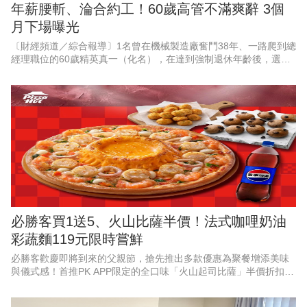
年薪腰斬、淪合約工！60歲高管不滿爽辭 3個
月下場曝光
〔財經頻道／綜合報導〕1名曾在機械製造廠奮鬥38年、一路爬到總
經理職位的60歲精英真一（化名），在達到強制退休年齡後，選擇
婉拒待遇腰斬，且需轉任部屬助手的續聘合約，滿懷期待地迎接自
由人生。
必勝客買1送5、火山比薩半價！法式咖哩奶油
彩蔬麵119元限時嘗鮮
必勝客歡慶即將到來的父親節，搶先推出多款優惠為聚餐增添美味
與儀式感！首推PK APP限定的全口味「火山起司比薩」半價折扣，
最低357元起，還有528元起「火山寵爸餐」及888元起「火山芝心
爸發餐」等套