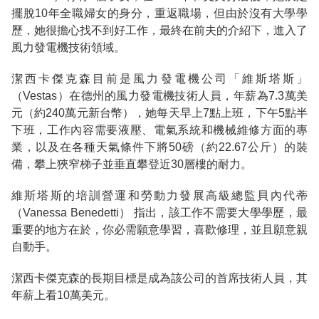
擺脫10年全職婦女的身分，重返職場，但由於沒有大學學
歷，她很擔心找不到好工作，最終在前夫的介紹下，進入了
風力發電機技術領域。
潔西卡傑克森目前是風力發電機公司「維斯塔斯」
（Vestas）在德州的風力發電機技術人員，年薪為7.3萬美
元（約240萬元新台幣），她每天早上7點上班，下午5點半
下班，工作內容需要液壓、電氣系統和機械維修方面的專
業，以及在各種天氣條件下將50磅（約22.67公斤）的裝
備，攀上狹窄梯子並垂直攀登近30層樓的耐力。
維斯塔斯的培訓營運和勞動力發展高級總監貝內代蒂
（Vanessa Benedetti） 指出，該工作不需要大學學歷，最
重要的地方在於，你必需願意學習，喜歡修理，並且願意親
自動手。
潔西卡傑克森的長期目標是成為該公司的首席技術人員，其
年薪上看10萬美元。