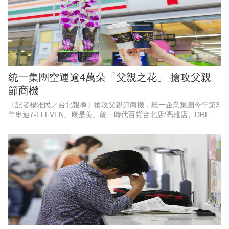
統一集團空運逾4萬朵「父親之花」 搶攻父親
節商機
〔記者楊雅民／台北報導〕搶攻父親節商機，統一企業集團今年第3
年串連7-ELEVEN、康是美、統一時代百貨台北店/高雄店、DREAM
PLAZA、夢時代、統一佳佳、悠旅生活（星巴克）等超過10大品
牌，空