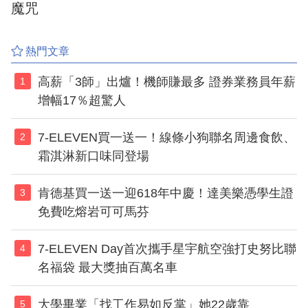
魔咒
熱門文章
高薪「3師」出爐！機師賺最多 證券業務員年薪
1
增幅17％超驚人
7-ELEVEN買一送一！線條小狗聯名周邊食飲、
2
霜淇淋新口味同登場
肯德基買一送一迎618年中慶！達美樂憑學生證
3
免費吃熔岩可可馬芬
7-ELEVEN Day首次攜手星宇航空強打史努比聯
4
名福袋 最大獎抽百萬名車
大學畢業「找工作易如反掌」她22歲靠
5