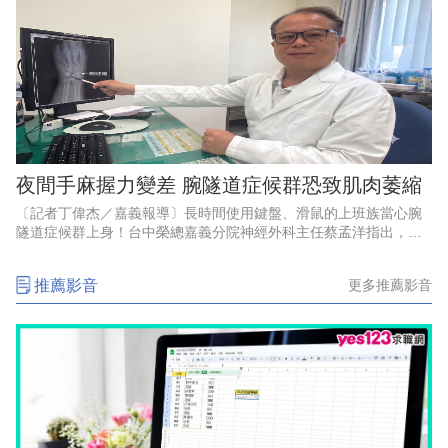
夜間手麻握力變差 腕隧道症候群恐致肌肉萎縮
〔記者丁偉杰／嘉義報導〕長時間使用鍵盤、滑鼠的上班族當心腕
隧道症候群上身！台中榮總嘉義分院神經外科主任蔡孟洋指出，腕
隧道症候群典型症狀包括手掌前三指麻木、刺痛，夜間症狀尤為明
顯，嚴重者甚至可能出現肌肉
推薦影音
更多推薦影音