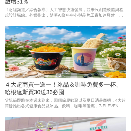
激增31％
〔財經頻道／綜合報導〕人工智慧快速發展，並未只創造軟體與程
式設計職缺。外媒指出，隨著AI資料中心與晶片工廠加速興建，能
打造實體基礎設施的工程人才，正成為美國企業積極爭搶的對象。
以目前職缺成長最快的3個
４大超商買一送一！冰品＆咖啡免費多一杯、
哈根達斯買30送36必囤
父親節即將在本週末到來，因應節慶歡聚以及夏日消暑商機，4大超
商皆推出各式健康食品及冰品、飲料、咖啡等優惠，7-ELEVEN聯
名遊戲《絕區零》，霜淇淋、思樂冰第2件10元；萊爾富果C果昔指
定芋頭品項買一