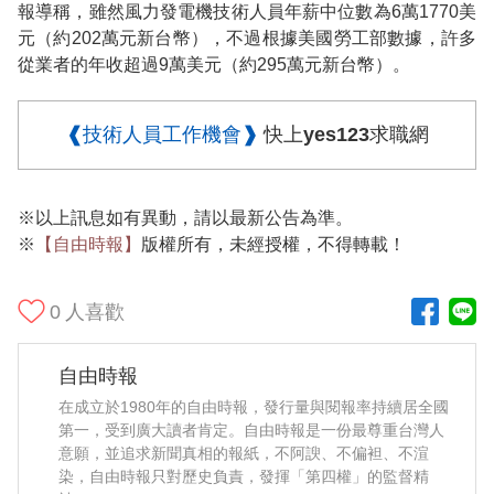
報導稱，雖然風力發電機技術人員年薪中位數為6萬1770美
元（約202萬元新台幣），不過根據美國勞工部數據，許多
從業者的年收超過9萬美元（約295萬元新台幣）。
❰技術人員工作機會❱
快上yes123求職網
※以上訊息如有異動，請以最新公告為準。
※
【自由時報】
版權所有，未經授權，不得轉載！
0
人喜歡
自由時報
在成立於1980年的自由時報，發行量與閱報率持續居全國
第一，受到廣大讀者肯定。自由時報是一份最尊重台灣人
意願，並追求新聞真相的報紙，不阿諛、不偏袒、不渲
染，自由時報只對歷史負責，發揮「第四權」的監督精