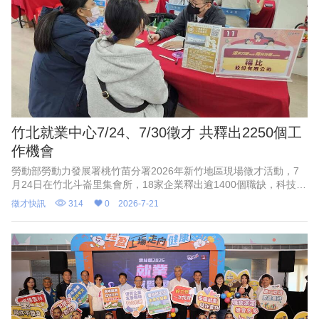
竹北就業中心7/24、7/30徵才 共釋出2250個工
作機會
勞動部勞動力發展署桃竹苗分署2026年新竹地區現場徵才活動，7
月24日在竹北斗崙里集會所，18家企業釋出逾1400個職缺，科技業
工程師薪資最高8萬元；7月30日在湖口新竹工業園區聯合服務中心
徵才快訊
314
0
2026-7-21
辦理徵才，