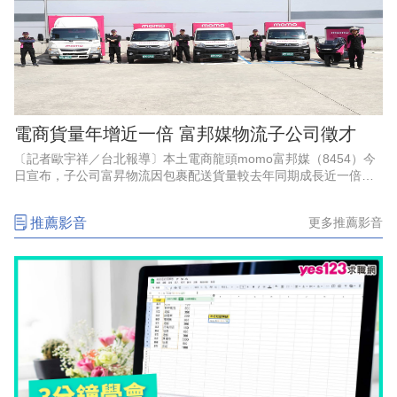
電商貨量年增近一倍 富邦媒物流子公司徵才
〔記者歐宇祥／台北報導〕本土電商龍頭momo富邦媒（8454）今
日宣布，子公司富昇物流因包裹配送貨量較去年同期成長近一倍，
即日起於全台增聘百名貨車及機車配送司機，並同步開放彈性兼職
職缺；該公司指出，6
推薦影音
更多推薦影音