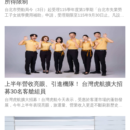
所得限制
台北市勞動局今（3日）起受理115學年度第1學期「台北市失業勞
工子女就學費用補助」申請，受理期限至115年9月30日止。凡設籍
北市、於4月1日至9月30日非自願離職失業之勞工，其子女就讀國
內大專校院並
上半年營收亮眼、引進機隊！ 台灣虎航擴大招
募30名客艙組員
台灣虎航擴大招募！台灣虎航今天表示，受惠於客運市場的蓬勃發
展，今年上半年表現亮眼，旅運量、營業收入更是不斷刷新歷史紀
錄，創下佳績，因應強勁的成長動能、航網布局，以及2028年起將
正式引進第三代機隊，啟