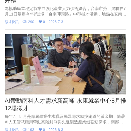
好禮
為協助民眾穩定就業並強化產業人力供需媒合，台南市勞工局將在7
月11日舉辦今年第2場「台南呷頭路」中型徵才活動，地點在安南區
經濟部南台灣創新園區，有超過20家廠商提供逾1000個職缺，歡迎
徵才快訊
290
0
2026-7-3
求職者參加。第
AI帶動南科人才需求新高峰 永康就業中心8月推
12場徵才
每年7、8 月是應屆畢業生求職及民眾尋求轉換跑道的黃金期，隨著
AI人工智慧應用帶動高階封測與先進製造產業鏈強勁需求，南部科
學園區產能持續擴充，周邊供應鏈也出現龐大人力，勞動部勞動力
徵才快訊
193
0
2026-8-3