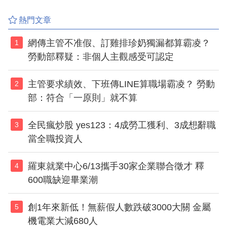
熱門文章
網傳主管不准假、訂雞排珍奶獨漏都算霸凌？
1
勞動部釋疑：非個人主觀感受可認定
主管要求績效、下班傳LINE算職場霸凌？ 勞動
2
部：符合「一原則」就不算
全民瘋炒股 yes123：4成勞工獲利、3成想辭職
3
當全職投資人
羅東就業中心6/13攜手30家企業聯合徵才 釋
4
600職缺迎畢業潮
創1年來新低！無薪假人數跌破3000大關 金屬
5
機電業大減680人