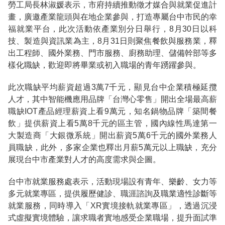
勞工局長林淑媛表示，市府持續推動徵才媒合與就業促進計
畫，廣邀產業龍頭與在地企業參與，打造專屬台中市民的幸
福就業平台，此次活動依產業別分日舉行，8月30日以科
技、製造與資訊業為主，8月31日則聚焦餐飲與服務業，釋
出工程師、國外業務、門市服務、廚務助理、儲備幹部等多
樣化職缺，歡迎即將畢業或初入職場的青年踴躍參與。
此次職缺平均薪資超過3萬7千元，顯見台中企業積極延攬
人才，其中智能機應用品牌「台灣心零售」開出全場最高薪
職缺IOT產品經理薪資上看9萬元，知名鍋物品牌「築間餐
飲」提供薪資上看5萬8千元的區主管，國內線性馬達第一
大製造商「大銀微系統」開出薪資5萬6千元的國外業務人
員職缺，此外，多家企業也釋出月薪5萬元以上職缺，充分
展現台中市產業對人才的高度需求與企圖。
台中市就業服務處表示，活動現場設有青年、樂齡、女力等
多元就業專區，提供履歷健診、職涯諮詢及職業適性診斷等
就業服務，同時導入「XR實境接軌就業專區」，透過沉浸
式虛擬實境體驗，讓求職者實地感受企業職場，提升面試準