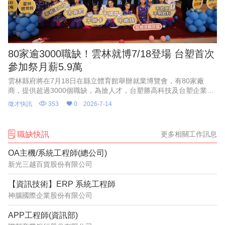
80家逾3000職缺！雲林就博7/18登場 台塑首次
參加祭月薪5.9萬
雲林縣府將在7月18日在縣立體育館舉辦就業博覽會，有80家廠
商，提供超過3000個職缺，為搶人才，台塑勝高科技及台塑企業首
度參加，開出200多個職缺，且現場辦理筆試、面試，通過馬上錄
徵才快訊
353
0
2026-7-14
取，其中工程師月薪
職缺快訊
更多相關工作訊息
OA主機/系統工程師(總公司)
新光三越百貨股份有限公司
【資訊技術】ERP 系統工程師
神腦國際企業股份有限公司
APP工程師(資訊部)