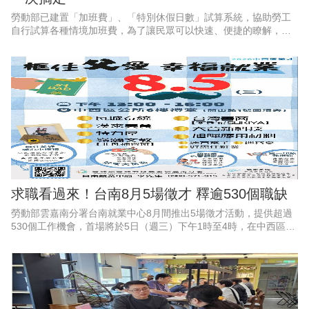
勞動部已建置「加班費」、「特別休假日數」試算系統，協助勞工
自行試算各種情境加班費，為了讓民眾可以快速、便捷的瞭解，勞
動部特別推出2支1分鐘懶人包影片，透過畫面逐步教學，讓勞工和
雇主都能一看就懂、動動手
求職看過來！台南8月5場徵才 釋逾530個職缺
勞動部雲嘉南分署台南就業中心8月間推出5場徵才活動，提供超過
530個工作機會，首場將於5日（週三）下午1時至4時，在中西區公
所6樓會議室舉辦「框住父愛，幸福就業」父親節徵才活動，邀集9
家企業現場徵才、