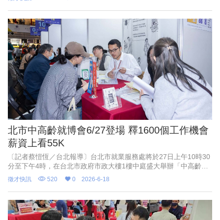
發展署雲嘉南分署永康
北市中高齡就博會6/27登場 釋1600個工作機會
薪資上看55K
〔記者蔡愷恆／台北報導〕台北市就業服務處將於27日上午10時30
分至下午4時，在台北市政府市政大樓1樓中庭盛大舉辦「中高齡友
善企業聯合就業博覽會」。就服處表示，本次參與企業都是近三年
徵才快訊
520
0
2026-6-18
獲得中高齡友善認證