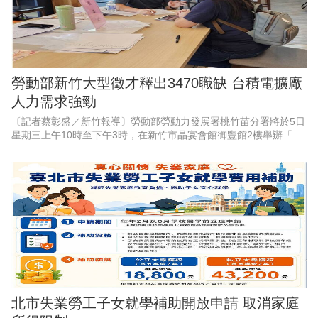
勞動部新竹大型徵才釋出3470職缺 台積電擴廠
人力需求強勁
〔記者蔡彰盛／新竹報導〕勞動部勞動力發展署桃竹苗分署將於5日
星期三上午10時至下午3時，在新竹市晶宴會館御豐館2樓舉辦「新
竹地區畢業季」大型現場徵才活動。現場匯集53家熱門廠商，其中
科技業廠商高達37
北市失業勞工子女就學補助開放申請 取消家庭