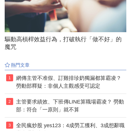
驅動高槓桿效益行為，打破執行「做不好」的
魔咒
熱門文章
網傳主管不准假、訂雞排珍奶獨漏都算霸凌？
1
勞動部釋疑：非個人主觀感受可認定
主管要求績效、下班傳LINE算職場霸凌？ 勞動
2
部：符合「一原則」就不算
全民瘋炒股 yes123：4成勞工獲利、3成想辭職
3