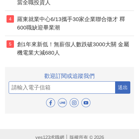
當全職投資人
羅東就業中心6/13攜手30家企業聯合徵才 釋
4
600職缺迎畢業潮
創1年來新低！無薪假人數跌破3000大關 金屬
5
機電業大減680人
歡迎訂閱或追蹤我們
送出
yes123求職網 │ 版權所有 © 2026