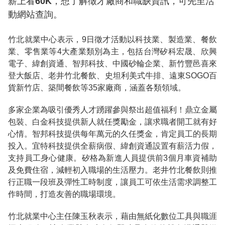
薪上看60K，想了解徵才廠商和職缺資訊，可先至活
動網站查詢。
竹北就業中心表示，9日徵才活動以科技業、製造業、餐飲
業、零售業等4大產業類別為主，包括台灣矽科宏晟、欣興
電子、緯創資通、智邦科技、中國砂輪企業、新竹豐邑喜來
登大飯店、老井竹北餐飲、史坦利美式牛排、遠東SOGO百
貨新竹店、築間餐飲等35家廠商，涵蓋各類領域。
多家企業為吸引優秀人才踴躍參與祭出超值福利！鼎立金屬
包裝、白金科技提供新人就任獎勵金，讓求職者開工就有好
心情。智邦科技提供每年萬元的久任獎金，肯定員工的長期
投入。宜特科技提供全薪病假、緯創資通設置有薪活力假，
支持員工身心健康。矽格為新進人員提供前3個月車資補助
及免費住宿，減輕初入職場的生活壓力。老井竹北餐飲則推
行正職一段班及彈性工時制度，讓員工可依生活需求調整工
作時間，打造友善的職場環境。
竹北就業中心主任陳玉秋表示，藉由無紙化數位工具與職涯