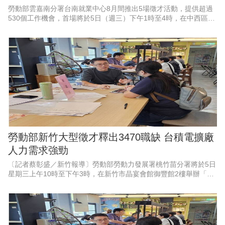
勞動部雲嘉南分署台南就業中心8月間推出5場徵才活動，提供超過
530個工作機會，首場將於5日（週三）下午1時至4時，在中西區公
所6樓會議室舉辦「框住父愛，幸福就業」父親節徵才活動，邀集9
家企業現場徵才、
勞動部新竹大型徵才釋出3470職缺 台積電擴廠
人力需求強勁
〔記者蔡彰盛／新竹報導〕勞動部勞動力發展署桃竹苗分署將於5日
星期三上午10時至下午3時，在新竹市晶宴會館御豐館2樓舉辦「新
竹地區畢業季」大型現場徵才活動。現場匯集53家熱門廠商，其中
科技業廠商高達37