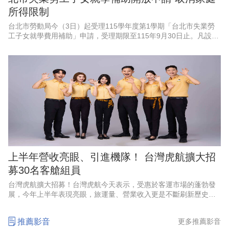
所得限制
台北市勞動局今（3日）起受理115學年度第1學期「台北市失業勞
工子女就學費用補助」申請，受理期限至115年9月30日止。凡設籍
北市、於4月1日至9月30日非自願離職失業之勞工，其子女就讀國
內大專校院並
上半年營收亮眼、引進機隊！ 台灣虎航擴大招
募30名客艙組員
台灣虎航擴大招募！台灣虎航今天表示，受惠於客運市場的蓬勃發
展，今年上半年表現亮眼，旅運量、營業收入更是不斷刷新歷史紀
錄，創下佳績，因應強勁的成長動能、航網布局，以及2028年起將
正式引進第三代機隊，啟
推薦影音
更多推薦影音