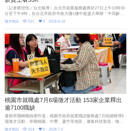
〔記者蔡愷恆／台北報導〕台北市就業服務處將於27日上午10時30
分至下午4時，在台北市政府市政大樓1樓中庭盛大舉辦「中高齡友
善企業聯合就業博覽會」。就服處表示，本次參與企業都是近三年
徵才快訊
521
0
2026-6-18
獲得中高齡友善認證
桃園市就職處7月6場徵才活動 153家企業釋出
逾7100職缺
暑期求職轉職熱潮升溫，桃園市政府就業職訓服務處7月陸續辦理6
場徵才活動，串聯桃園、中壢、蘆竹等地區，邀集科技製造、物流
運輸、餐飲旅宿、零售服務、交通客運、保全照護等多元產業到場
徵才快訊
314
0
2026-7-2