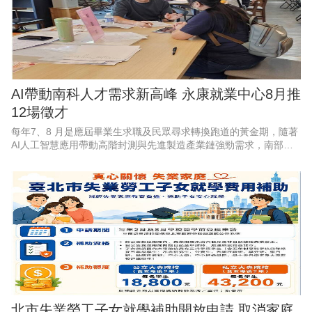
AI帶動南科人才需求新高峰 永康就業中心8月推
12場徵才
每年7、8 月是應屆畢業生求職及民眾尋求轉換跑道的黃金期，隨著
AI人工智慧應用帶動高階封測與先進製造產業鏈強勁需求，南部科
學園區產能持續擴充，周邊供應鏈也出現龐大人力，勞動部勞動力
發展署雲嘉南分署永康
北市失業勞工子女就學補助開放申請 取消家庭