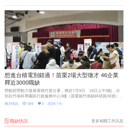
徵才，總計邀請153家廠
想進台積電別錯過！苗栗2場大型徵才 46企業
釋近3000職缺
勞動部勞動力發展署桃竹苗分署，將於7月9日、18日上午9點，分
別在竹南科學園區行政服務中心3樓（苗栗縣竹南鎮科研路36號）、
苑裡鎮新復里活動中心（苗栗縣苑裡鎮新復里6鄰70-1號）辦理現場
徵才快訊
369
0
2026-7-6
徵才活動，共
職缺快訊
更多相關工作訊息