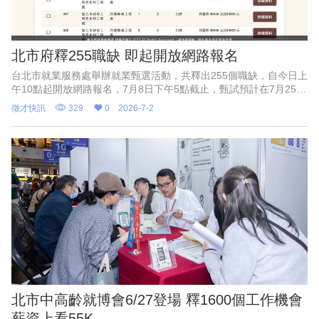
北市府釋255職缺 即起開放網路報名
台北市就業服務處舉辦就業甄選活動，共釋出255個職缺，自今日上
午10點起開放網路報名，7月8日下午5點截止，甄試預計在7月25
日、26日登場。台北市勞動局長王秋冬表示，此次徵才活動有52個
徵才快訊
329
0
2026-7-2
市府機關參加
北市中高齡就博會6/27登場 釋1600個工作機會
薪資上看55K