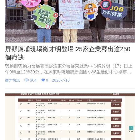
屏縣鹽埔現場徵才明登場 25家企業釋出逾250
個職缺
勞動部勞動力發展署高屏澎東分署屏東就業中心將於明（17）日上
午9時至12時30分，在屏東縣鹽埔鄉新圍國小學生活動中心舉辦現
場徵才活動，25家優質企業釋出超過250個工作機會，涵蓋生技、
徵才快訊
304
0
2026-7-16
食品加工、農業科