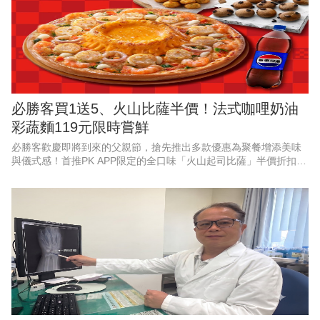
必勝客買1送5、火山比薩半價！法式咖哩奶油
彩蔬麵119元限時嘗鮮
必勝客歡慶即將到來的父親節，搶先推出多款優惠為聚餐增添美味
與儀式感！首推PK APP限定的全口味「火山起司比薩」半價折扣，
最低357元起，還有528元起「火山寵爸餐」及888元起「火山芝心
爸發餐」等套