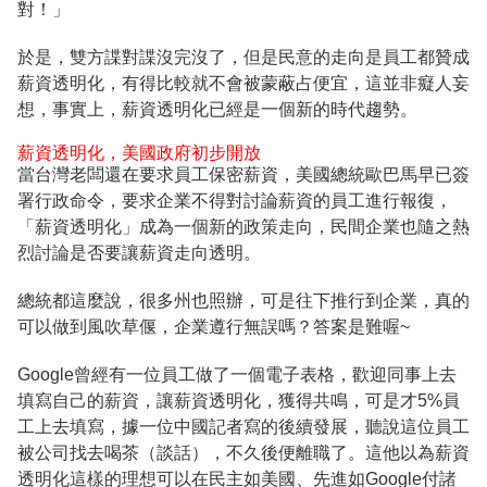
對！」
於是，雙方諜對諜沒完沒了，但是民意的走向是員工都贊成
薪資透明化，有得比較就不會被蒙蔽占便宜，這並非癡人妄
想，事實上，薪資透明化已經是一個新的時代趨勢。
薪資透明化，美國政府初步開放
當台灣老闆還在要求員工保密薪資，美國總統歐巴馬早已簽
署行政命令，要求企業不得對討論薪資的員工進行報復，
「薪資透明化」成為一個新的政策走向，民間企業也隨之熱
烈討論是否要讓薪資走向透明。
總統都這麼說，很多州也照辦，可是往下推行到企業，真的
可以做到風吹草偃，企業遵行無誤嗎？答案是難喔~
Google曾經有一位員工做了一個電子表格，歡迎同事上去
填寫自己的薪資，讓薪資透明化，獲得共鳴，可是才5%員
工上去填寫，據一位中國記者寫的後續發展，聽說這位員工
被公司找去喝茶（談話），不久後便離職了。這他以為薪資
透明化這樣的理想可以在民主如美國、先進如Google付諸