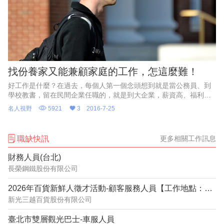
找份養家又能兼顧家庭的工作，怎這麼難！
好工作是什麼？在過去，每個人第一個念頭想到就是當公務員、到
學校教書，留在民間企業任職的，就是到大企業，薪資高、福利
佳、安穩有保障。
名人視野
5921
3
2016-7-25
職缺快訊
更多相關工作訊息
財務人員(台北)
長榮鋼鐵股份有限公司
2026年百貨新鮮人徵才活動-顧客服務人員【工作地點：台北地區】
新光三越百貨股份有限公司
臺北市雙層觀光巴士-車服人員