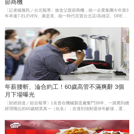
節商機
〔記者楊雅民／台北報導〕搶攻父親節商機，統一企業集團今年第3
年串連7-ELEVEN、康是美、統一時代百貨台北店/高雄店、DREAM
PLAZA、夢時代、統一佳佳、悠旅生活（星巴克）等超過10大品
牌，空
年薪腰斬、淪合約工！60歲高管不滿爽辭 3個
月下場曝光
〔財經頻道／綜合報導〕1名曾在機械製造廠奮鬥38年、一路爬到總
經理職位的60歲精英真一（化名），在達到強制退休年齡後，選擇
婉拒待遇腰斬，且需轉任部屬助手的續聘合約，滿懷期待地迎接自
由人生。