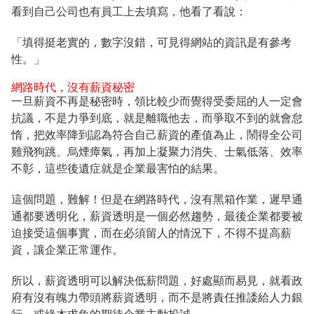
看到自己公司也有員工上去填寫，他看了看說：
「填得挺老實的，數字沒錯，可見得網站的資訊是有參考
性。」
網路時代，沒有薪資秘密
一旦薪資不再是秘密時，領比較少而覺得受委屈的人一定會
抗議，不是力爭到底，就是離職他去，而爭取不到的就會怠
惰，把效率降到認為符合自己薪資的產值為止，鬧得全公司
雞飛狗跳、烏煙瘴氣，再加上凝聚力消失、士氣低落、效率
不彰，這些後遺症就是企業最害怕的結果。
這個問題，難解！但是在網路時代，沒有黑箱作業，遲早通
通都要透明化，薪資透明是一個必然趨勢，最後企業都要被
迫接受這個事實，而在必須留人的情況下，不得不提高薪
資，讓企業正常運作。
所以，薪資透明可以解決低薪問題，好處顯而易見，就看政
府有沒有魄力帶頭將薪資透明，而不是將責任推諉給人力銀