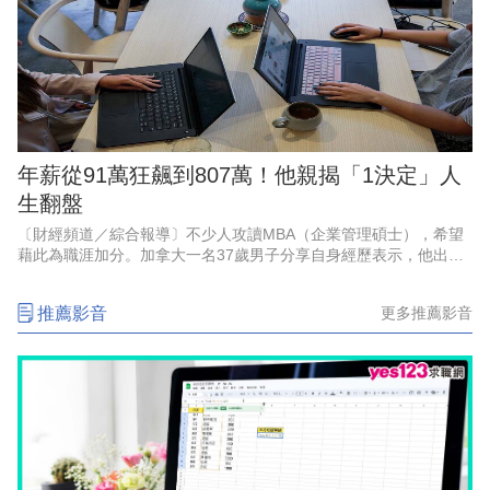
年薪從91萬狂飆到807萬！他親揭「1決定」人
生翻盤
〔財經頻道／綜合報導〕不少人攻讀MBA（企業管理碩士），希望
藉此為職涯加分。加拿大一名37歲男子分享自身經歷表示，他出身
低收入家庭，大學畢業後創業失敗，重返職場時一度認為自己落後
同齡人兩年，起薪僅4萬
推薦影音
更多推薦影音