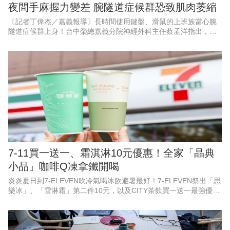
夜間手麻握力變差 腕隧道症候群恐致肌肉萎縮
〔記者丁偉杰／嘉義報導〕長時間使用鍵盤、滑鼠的上班族當心腕
隧道症候群上身！台中榮總嘉義分院神經外科主任蔡孟洋指出，腕
隧道症候群典型症狀包括手掌前三指麻木、刺痛，夜間症狀尤為明
顯，嚴重者甚至可能出現肌肉
7-11買一送一、霜淇淋10元優惠！全家「晶典
小品」咖啡Q凍拿鐵開喝
炎炎夏日到7-ELEVEN吹冷氣喝冰飲避暑最好！7-ELEVEN祭出「思
樂冰」、「雪淋霜」第二件10元，以及CITY茶飲買一送一最強優
惠，並有「飲料抽抽樂」指定飲料任2件就能參加抽獎試手氣，最低
只要0