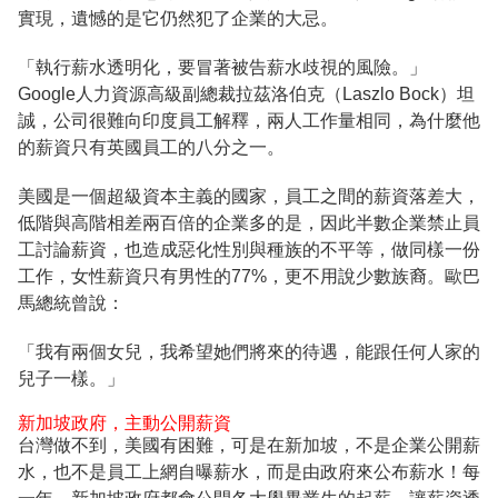
實現，遺憾的是它仍然犯了企業的大忌。
「執行薪水透明化，要冒著被告薪水歧視的風險。」
Google人力資源高級副總裁拉茲洛伯克（Laszlo Bock）坦
誠，公司很難向印度員工解釋，兩人工作量相同，為什麼他
的薪資只有英國員工的八分之一。
美國是一個超級資本主義的國家，員工之間的薪資落差大，
低階與高階相差兩百倍的企業多的是，因此半數企業禁止員
工討論薪資，也造成惡化性別與種族的不平等，做同樣一份
工作，女性薪資只有男性的77%，更不用說少數族裔。歐巴
馬總統曾說：
「我有兩個女兒，我希望她們將來的待遇，能跟任何人家的
兒子一樣。」
新加坡政府，主動公開薪資
台灣做不到，美國有困難，可是在新加坡，不是企業公開薪
水，也不是員工上網自曝薪水，而是由政府來公布薪水！每