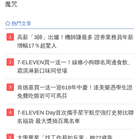
魔咒
熱門文章
高薪「3師」出爐！機師賺最多 證券業務員年薪
1
增幅17％超驚人
7-ELEVEN買一送一！線條小狗聯名周邊食飲、
2
霜淇淋新口味同登場
肯德基買一送一迎618年中慶！達美樂憑學生證
3
免費吃熔岩可可馬芬
7-ELEVEN Day首次攜手星宇航空強打史努比聯
4
名福袋 最大獎抽百萬名車
大學畢業「找工作易如反掌」她22歲靠
5