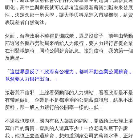
一年，新加坡政府都會公開各大學畢業生的起薪，讓薪資透
明化，高中生與家長就可以參考這個最新薪資判斷未來發展
性，決定念那一所大學，讓大學與科系進入市場機制，薪資
表現差者自然淘汰。
然而，台灣政府不曉得是懶或笨，還是沒膽子，前年由勞動
部透過各縣市勞動局來函給人力銀行，要人力銀行督促企業
在刊登職缺時，同時公開薪資訊息。接到信時，我的第一個
反應是--
「這世界是反了！政府有公權力，都叫不動企業公開薪資，
竟然要人力銀行出面。」
接著我不信邪，上線看勞動部的人力網站，看看政府是不是
有帶頭做到，企業是不是都乖乖的公開薪資訊息，結果不出
所料，跟一般人力銀行的公開率一樣的…低！
不過我也發現，國內有私人架設的網站，開放給上班族上填
寫自己的薪資，查詢的人還真不少！一位老闆私底下告訴
我，他也上去查過薪資，想知道別家公司的薪資水準，正好