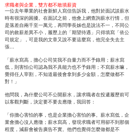
求職者與企業，雙方都不敢填薪資
一位去年畢業的社會新鮮人寫信告訴我，他對於面試談薪水
時有很深的困擾。在面試之前，他會上網查詢薪水行情，但
是落差自兩千至一萬元，再問學長姊也是說法不一，不同公
司的敘薪差異不小，履歷上的「期望待遇」只得填寫「依公
司規定」，可是我的文章又說不要這麼寫，他完全失去主
張…
「薪水寫高，擔心公司笑我不自量力而不予錄用；薪水寫
低，則害怕公司認為我不具能力也不予錄用；不寫薪水嘛，
覺得任人宰割，不知道最後會拿到多少金額，怎麼做都不
對！」
他問我，為什麼公司不公開薪水，讓求職者在投遞履歷前可
以客觀判斷，決定要不要去應徵，我回答：
「你擔心害怕的事，也是企業擔心害怕的事。薪水寫低，企
業會擔心沒人應徵；薪水寫高，發現求職者可用卻不到那個
程度，減薪會被告廣告不實。他們也覺得怎麼做都是不