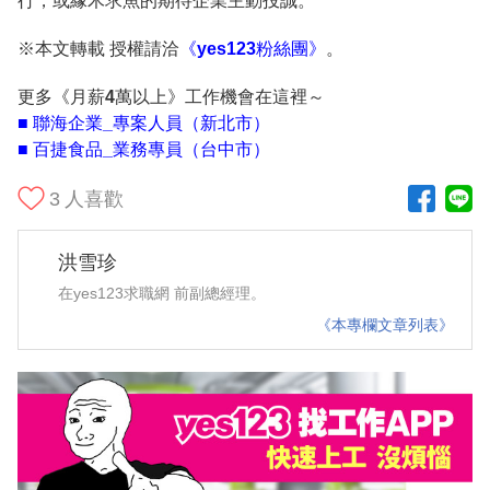
行，或緣木求魚的期待企業主動投誠。
※本文轉載 授權請洽
《yes123粉絲團》
。
更多《月薪4萬以上》工作機會在這裡～
■ 聯海企業_專案人員（新北市）
■ 百捷食品_業務專員（台中市）
3
人喜歡
洪雪珍
在yes123求職網 前副總經理。
《本專欄文章列表》