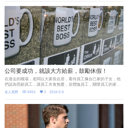
公司要成功，就該大方給薪，鼓勵休假！
在過去的職場，老闆以大家長自居，看待員工像自己家的子女，他
們認為照顧員工，讓員工衣食無憂，並體恤員工，關懷員工的家庭
成員，都是自己要扛在肩上的責任。
名人視野
8453
3
2016-5-9