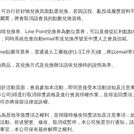
，可自行於好物兌換頁面點選兌換。若因誤投、亂投或履歷資料
屬實，將會取消該會員的點數兌換資格。
啡兌換券、Line Point兌換券為數位票券，可以直接從紅利點點
；同時系統也會自動email寄送兌換序號至中獎人之會員信箱。
ine貼圖等票券，需通過人工審核(約1-3工作天)後，將以emai
他商品，其兌換方式及兌換辦法請依兌換時的說明為準。
明於活動頁面，會員參加本活動，即同意接受本活動須知及注意
本公司)得逕行取消得獎資格及進行會員停權作業，並得追回獎項
司亦將保留法律追訴權。
品為其他等值獎項之權利，並得隨時修改領獎須知及注意事項；
活動。前述變更、修改、取消或暫停，本公司無需另行通知，請依
事宜，本公司保有最終解釋之權利。