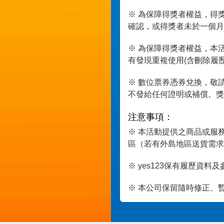
※ 為保障得獎者權益，得
確認，或得獎者未於一個月
※ 為保障得獎者權益，本
有發現重複使用(含刪除履
※ 數位票券憑券兌換，敬
不發給任何證明或補償。獎
注意事項：
※ 本活動提供之商品或服
區（若有外島地區送貨需求
※ yes123保有履歷資
※ 本公司保留隨時修正、