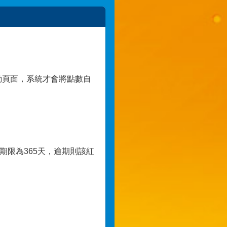
動頁面，系統才會將點數自
期限為365天，逾期則該紅