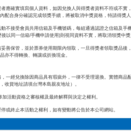
獎者應確實填寫個人資料，如因兌換人與得獎者資料不符或不實
內配合身分確認完成領獎手續，將被取消中獎資格，特請得獎人
活動不接受會員共用信箱及手機號碼，每組通過認證之信箱及手
歷後以同一信箱/手機申請使用)則視同資料不實，將取消領獎中
請妥善保管，並於票券使用期限內領取，一旦得獎者領取獎品後
品亦不得轉換、轉讓或折換現金。
務，一經兌換除因商品具有瑕疵外，一律不受理退換。實體商品
，收貨地址請填台灣本島親友地址）。
料及參加活動資格之審核權及最終解釋與決定之權利。
暫停或終止本活動之權利，如有變動將公告於本公司網站。