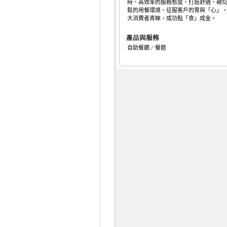
時、高效率的服務態度，打造舒適、親
鬆的用餐環境，征服客戶的胃與「心」
大消費者青睞，成功點「食」成金。
自助餐廳／餐館