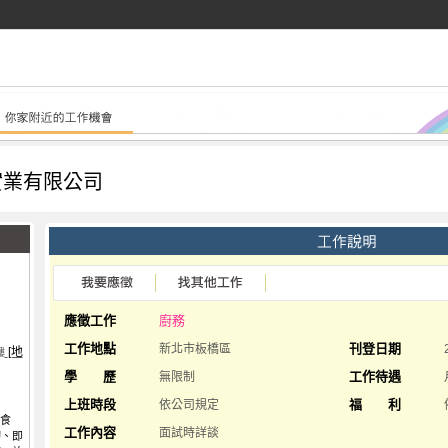
實業有限公司
應徵工作
廚務
工作地點
刊登日期
新北市板橋區
[地
樓
學 歷
工作待遇
無限制
上班時段
福 利
依公司規定
的食
工作內容
面試時詳談
切、即