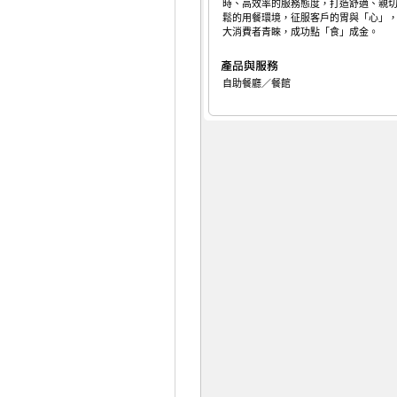
時、高效率的服務態度，打造舒適、親
鬆的用餐環境，征服客戶的胃與「心」
大消費者青睞，成功點「食」成金。
自助餐廳／餐館