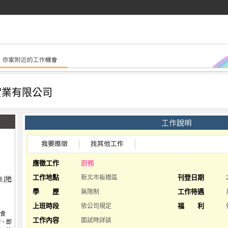
實業有限公司
應徵工作
廚務
工作地點
刊登日期
新北市板橋區
[地
樓
學 歷
工作待遇
無限制
上班時段
福 利
依公司規定
的食
工作內容
面試時詳談
切、即