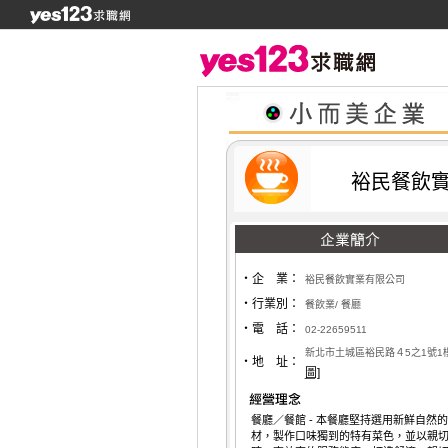
裕民餐飲
‧企 業：
裕民餐飲實業有限公司
‧行業別：
餐飲業/ 餐廳
‧電 話：
02-22659511
新北市土城區裕民路４5之1號1
‧地 址：
圖]
餐廳／餐館 - 本餐廳堅持選用新鮮自然
材，製作口味獨到的特有菜色，並以親