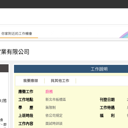
實業有限公司
應徵工作
廚務
工作地點
刊登日期
新北市板橋區
[地
樓
學 歷
工作待遇
無限制
上班時段
福 利
依公司規定
的食
工作內容
面試時詳談
切、即