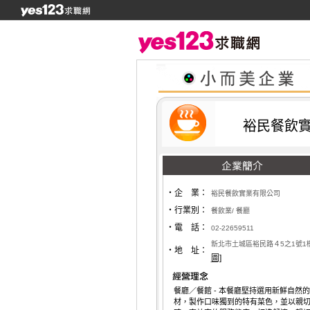
裕民餐飲
‧企 業：
裕民餐飲實業有限公司
‧行業別：
餐飲業/ 餐廳
‧電 話：
02-22659511
新北市土城區裕民路４5之1號1
‧地 址：
圖]
餐廳／餐館 - 本餐廳堅持選用新鮮自然
材，製作口味獨到的特有菜色，並以親