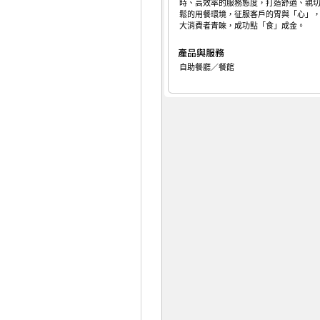
時、高效率的服務態度，打造舒適、親
鬆的用餐環境，征服客戶的胃與「心」
大消費者青睞，成功點「食」成金。
自助餐廳／餐館