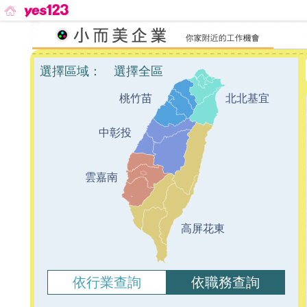
選擇區域：
選擇全區
桃竹苗
北北基宜
中彰投
雲嘉南
高屏花東
依行業查詢
依職務查詢