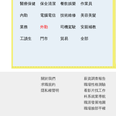
醫療保健
保全清潔
餐飲娛樂
作業員
內勤
電腦電信
技術維修
美容美髮
業務
外勤
司機駕駛
安親補教
工讀生
門市
貿易
全部
關於我們
薪資調查報告
求職規約
職場性格測驗
隱私權聲明
看影片找工作
科系就業導航
職涯發展地圖
職場臉部平權