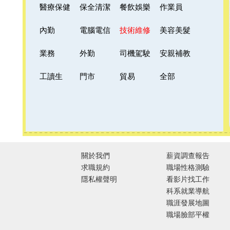
醫療保健
保全清潔
餐飲娛樂
作業員
內勤
電腦電信
技術維修
美容美髮
業務
外勤
司機駕駛
安親補教
工讀生
門市
貿易
全部
關於我們
薪資調查報告
求職規約
職場性格測驗
隱私權聲明
看影片找工作
科系就業導航
職涯發展地圖
職場臉部平權