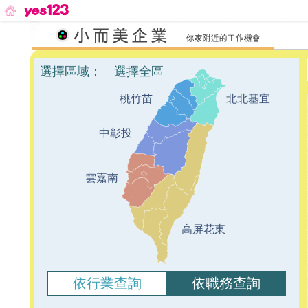
選擇區域：
選擇全區
桃竹苗
北北基宜
中彰投
雲嘉南
高屏花東
依行業查詢
依職務查詢