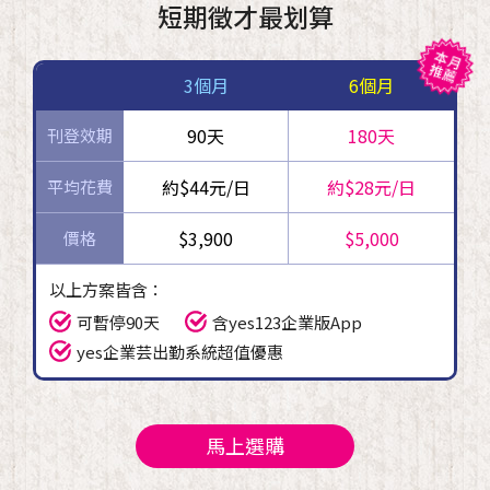
短期徵才最划算
3個月
6個月
90天
180天
刊登效期
約$44元/日
約$28元/日
平均花費
$3,900
$5,000
價格
以上方案皆含：
可暫停90天
含yes123企業版App
yes企業芸出勤系統超值優惠
馬上選購