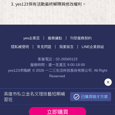
yes123保有活動最終解釋與修改權利。
yes企業芸
服務據點
刊登服務契約
東邦塗料工業股份有限公司
隱私權聲明
常見問題
我要留言
LINE企業群組
瘋團購實業有限公司
客服電話：
02-26560123
服務時間：週一至週五 9:00-18:00
yes123求職網
©
2026 一二三生活科技股份有限公司. All Right
鳴益工程行
Reserved.
高雄市私立金名文理技藝短期補
習班
已購買徵才方案
私立師儒文理短期補習班
立即
購買