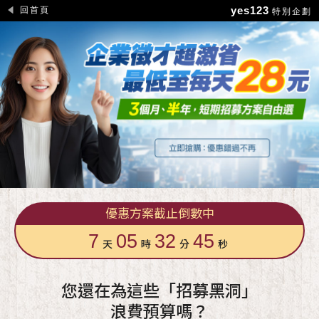
回首頁
yes123
特別企劃
優惠方案截止倒數中
7
05
32
44
天
時
分
秒
您還在為這些「招募黑洞」
浪費預算嗎？