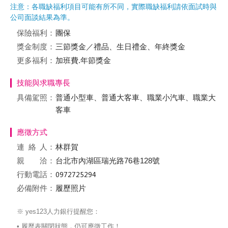
注意：各職缺福利項目可能有所不同，實際職缺福利請依面試時與
公司面談結果為準。
保險福利：
團保
獎金制度：
三節獎金／禮品、生日禮金、年終獎金
更多福利：
加班費.年節獎金
技能與求職專長
具備駕照：
普通小型車、普通大客車、職業小汽車、職業大
客車
應徵方式
連絡
人：
林群賀
親 洽：
台北市內湖區瑞光路76巷128號
行動電話：
必備附件：
履歷照片
※ yes123人力銀行提醒您：
• 履歷表關閉狀態，仍可應徵工作！