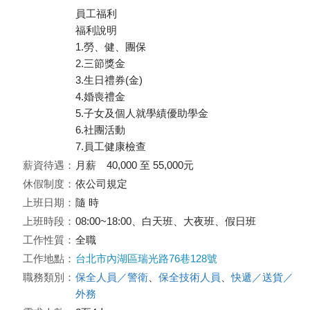
員工福利
福利說明
1.勞、健、團保
2.三節獎金
3.生日禮券(金)
4.婚喪禮金
5.子女及個人就學績優助學金
6.社團活動
7.員工健康檢查
薪資待遇：
月薪 40,000 至 55,000元
休假制度：
依公司規定
上班日期：
隨 時
上班時段：
08:00~18:00、白天班、大夜班、假日班
工作性質：
全職
工作地點：
台北市內湖區瑞光路76巷128號
職務類別：
保全人員／警衛
、
保全技術人員
、
快遞／送貨／
外務