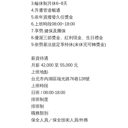
3.輪休制月休6~8天
4.升遷管道暢通
5.依年資撥發久任獎金
6.上班時段08:00~18:00
7.享勞.健保及團保
8.優渥三節獎金、紅利現金、生日禮金
9.依勞基法規定享特休(未休完可轉獎金)
薪資待遇
月薪 42,000 至 55,000 元
上班地點
台北市內湖區瑞光路76巷128號
上班時段
日班 / 08:00-18:00
排班制度
排班制
職務類別
保全人員／保全技術人員/外務