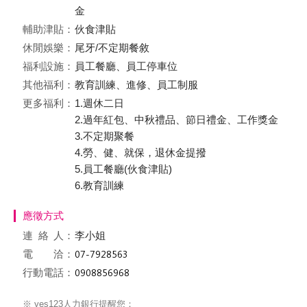
金
輔助津貼：
伙食津貼
休閒娛樂：
尾牙/不定期餐敘
福利設施：
員工餐廳、員工停車位
其他福利：
教育訓練、進修、員工制服
更多福利：
1.週休二日
2.過年紅包、中秋禮品、節日禮金、工作獎金
3.不定期聚餐
4.勞、健、就保，退休金提撥
5.員工餐廳(伙食津貼)
6.教育訓練
應徵方式
連絡
人：
李小姐
電 洽：
行動電話：
※ yes123人力銀行提醒您：