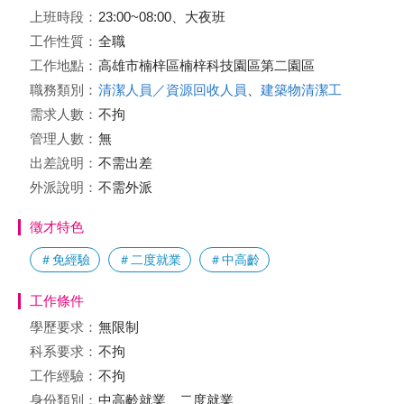
上班時段：
23:00~08:00、大夜班
工作性質：
全職
工作地點：
高雄市楠梓區楠梓科技園區第二園區
職務類別：
清潔人員／資源回收人員
、
建築物清潔工
需求人數：
不拘
管理人數：
無
出差說明：
不需出差
外派說明：
不需外派
徵才特色
＃免經驗
＃二度就業
＃中高齡
工作條件
學歷要求：
無限制
科系要求：
不拘
工作經驗：
不拘
身份類別：
中高齡就業、二度就業