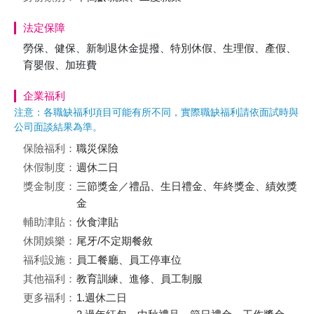
法定保障
勞保、健保、新制退休金提撥、特別休假、生理假、產假、
育嬰假、加班費
企業福利
注意：各職缺福利項目可能有所不同，實際職缺福利請依面試時與
公司面談結果為準。
保險福利：
職災保險
休假制度：
週休二日
獎金制度：
三節獎金／禮品、生日禮金、年終獎金、績效獎
金
輔助津貼：
伙食津貼
休閒娛樂：
尾牙/不定期餐敘
福利設施：
員工餐廳、員工停車位
其他福利：
教育訓練、進修、員工制服
更多福利：
1.週休二日