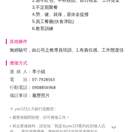
2.過年紅包、中秋禮品、節日禮金、工作獎金
3.不定期聚餐
4.勞、健、就保，退休金提撥
5.員工餐廳(伙食津貼)
6.教育訓練
其他條件
無經驗可，由公司之教導員培訓。1.有責任感、工作態度佳
應徵方式
連絡
人：
李小姐
電 洽：
行動電話：
備註事項：
履歷照片
※ yes123人力銀行提醒您：
• 履歷表關閉狀態，仍可應徵工作！
• 與企業連絡時，請告知「我是在yes123看到此則徵人訊
息」，遵守求職禮儀、準時前往面試並留意求職安全。