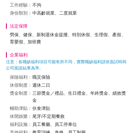
工作經驗：
不拘
身份類別：
中高齡就業、二度就業
法定保障
勞保、健保、新制退休金提撥、特別休假、生理假、產假、
育嬰假、加班費
企業福利
注意：各職缺福利項目可能有所不同，實際職缺福利請依面試時與
公司面談結果為準。
保險福利：
職災保險
休假制度：
週休二日
獎金制度：
三節獎金／禮品、生日禮金、年終獎金、績效獎
金
輔助津貼：
伙食津貼
休閒娛樂：
尾牙/不定期餐敘
福利設施：
員工餐廳、員工停車位
其他福利：
教育訓練、進修、員工制服