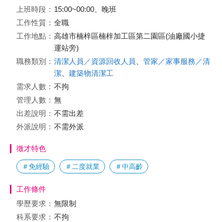
上班時段：
15:00~00:00、晚班
工作性質：
全職
工作地點：
高雄市楠梓區楠梓加工區第二園區(油廠國小捷
運站旁)
職務類別：
清潔人員／資源回收人員
、
管家／家事服務／清
潔
、
建築物清潔工
需求人數：
不拘
管理人數：
無
出差說明：
不需出差
外派說明：
不需外派
徵才特色
＃免經驗
＃二度就業
＃中高齡
工作條件
學歷要求：
無限制
科系要求：
不拘