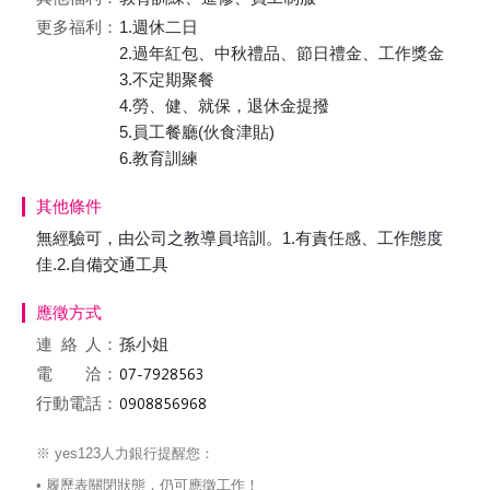
更多福利：
1.週休二日
2.過年紅包、中秋禮品、節日禮金、工作獎金
3.不定期聚餐
4.勞、健、就保，退休金提撥
5.員工餐廳(伙食津貼)
6.教育訓練
其他條件
無經驗可，由公司之教導員培訓。1.有責任感、工作態度
佳.2.自備交通工具
應徵方式
連絡
人：
孫小姐
電 洽：
行動電話：
※ yes123人力銀行提醒您：
• 履歷表關閉狀態，仍可應徵工作！