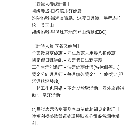
【新鐵人養成計畫】
初級養成-日行萬步好健康
進階挑戰-鐵騎貫寶島、泳渡日月潭、半程馬拉
松、登玉山
超級挑戰-聖母峰基地營登山活動(EBC)
【計時人員 享福又給利】
全家歡聚享優惠 – 同仁及家人用餐八折優惠
國定假日賺飽飽 – 國定假日出勤雙薪
工作生活能兼顧 – 法定給薪休假(特休假等….)
獎金分紅月月領 – 每月績效獎金*、年終獎金(視
營運狀況發放)
一起工作也同樂 – 不定期歡聚活動、國外旅遊補
助*、尾牙活動*
(*)星號表示依集團及各事業處相關規定辦理;上
述福利視整體營運或環境狀況公司保留調整權
利。