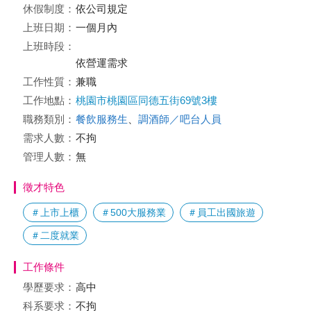
休假制度：
依公司規定
上班日期：
一個月內
上班時段：
依營運需求
工作性質：
兼職
工作地點：
桃園市桃園區同德五街69號3樓
職務類別：
餐飲服務生
、
調酒師／吧台人員
需求人數：
不拘
管理人數：
無
徵才特色
＃上市上櫃
＃500大服務業
＃員工出國旅遊
＃二度就業
工作條件
學歷要求：
高中
科系要求：
不拘