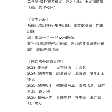
眾享樂-國外旅遊補助、尾牙活動、不定期歡聚
活動、除夕公休*
【實力升級】
系統化培訓課程-集團訓練、事業處訓練、門市
訓練
線上學習平台-王品wow!學院
其它-專業證照/執照輔導、外部教育訓練費用補
助*、鼓勵在職進修
【同仁國外旅遊足跡】
2023- 馬來西亞、日本關西、土耳其
2024- 韓國首爾、峴港會安、北海道、奧地利&
捷克
2025- 韓國釜山、韓國濟洲島、泰國清邁、日本
東北、義大利
2026- 越南河內、泰國曼谷、峇里島、海之京
都、埃及