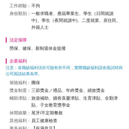
工作經驗：
不拘
身份類別：
一般求職者、應屆畢業生、學生（日間就讀
中)、學生（夜間就讀中)、二度就業、原住民、
外籍人士
法定保障
勞保、健保、新制退休金提撥
企業福利
注意：各職缺福利項目可能有所不同，實際職缺福利請依面試時與
公司面談結果為準。
保險福利：
團保
獎金制度：
三節獎金／禮品、年終獎金、績效獎金
輔助津貼：
旅遊補助、婚喪喜慶津貼、生育津貼、全勤津
貼、子女教育獎學金
休閒娛樂：
尾牙/不定期餐敘
其他福利：
員工健康檢查
更多福利：
【薪滿意足】