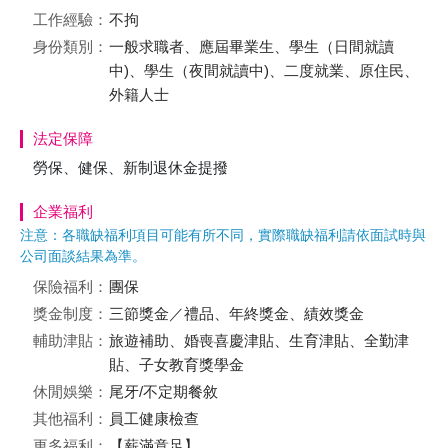
工作經驗：
不拘
身份類別：
一般求職者、應屆畢業生、學生（日間就讀
中)、學生（夜間就讀中)、二度就業、原住民、
外籍人士
法定保障
勞保、健保、新制退休金提撥
企業福利
注意：各職缺福利項目可能有所不同，實際職缺福利請依面試時與
公司面談結果為準。
保險福利：
團保
獎金制度：
三節獎金／禮品、年終獎金、績效獎金
輔助津貼：
旅遊補助、婚喪喜慶津貼、生育津貼、全勤津
貼、子女教育獎學金
休閒娛樂：
尾牙/不定期餐敘
其他福利：
員工健康檢查
更多福利：
【薪滿意足】