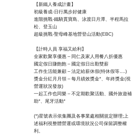
【新鐵人養成計畫】
初級養成-日行萬步好健康
進階挑戰-鐵騎貫寶島、泳渡日月潭、半程馬拉
松、登玉山
超級挑戰-聖母峰基地營登山活動(EBC)
【計時人員 享福又給利】
全家歡聚享優惠 – 同仁及家人用餐八折優惠
國定假日賺飽飽 – 國定假日出勤雙薪
工作生活能兼顧 – 法定給薪休假(特休假等….)
獎金分紅月月領 – 每月績效獎金*、年終獎金(視
營運狀況發放)
一起工作也同樂 – 不定期歡聚活動、國外旅遊補
助*、尾牙活動*
(*)星號表示依集團及各事業處相關規定辦理;上
述福利視整體營運或環境狀況公司保留調整權
利。