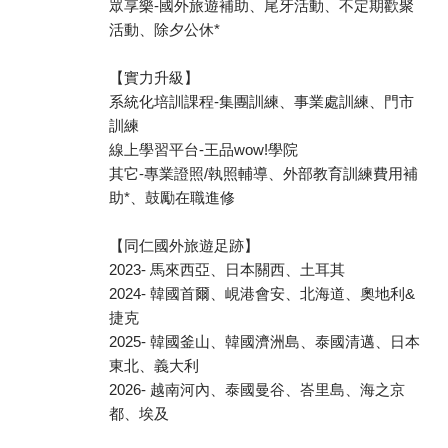
眾享樂-國外旅遊補助、尾牙活動、不定期歡聚
活動、除夕公休*
【實力升級】
系統化培訓課程-集團訓練、事業處訓練、門市
訓練
線上學習平台-王品wow!學院
其它-專業證照/執照輔導、外部教育訓練費用補
助*、鼓勵在職進修
【同仁國外旅遊足跡】
2023- 馬來西亞、日本關西、土耳其
2024- 韓國首爾、峴港會安、北海道、奧地利&
捷克
2025- 韓國釜山、韓國濟洲島、泰國清邁、日本
東北、義大利
2026- 越南河內、泰國曼谷、峇里島、海之京
都、埃及