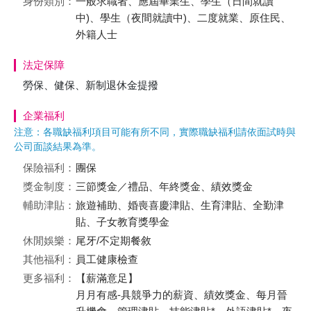
身份類別：
一般求職者、應屆畢業生、學生（日間就讀
中)、學生（夜間就讀中)、二度就業、原住民、
外籍人士
法定保障
勞保、健保、新制退休金提撥
企業福利
注意：各職缺福利項目可能有所不同，實際職缺福利請依面試時與
公司面談結果為準。
保險福利：
團保
獎金制度：
三節獎金／禮品、年終獎金、績效獎金
輔助津貼：
旅遊補助、婚喪喜慶津貼、生育津貼、全勤津
貼、子女教育獎學金
休閒娛樂：
尾牙/不定期餐敘
其他福利：
員工健康檢查
更多福利：
【薪滿意足】
月月有感-具競爭力的薪資、績效獎金、每月晉