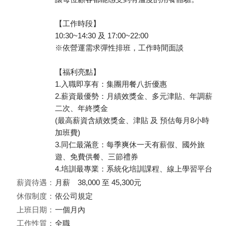
【工作時段】
10:30~14:30 及 17:00~22:00
※依營運需求彈性排班，工作時間面談
【福利亮點】
1.入職即享有：集團用餐八折優惠
2.薪資最優勢：月績效獎金、多元津貼、年調薪
二次、年終獎金
(最高薪資含績效獎金、津貼 及 預估每月8小時
加班費)
3.同仁最滿意：每季爽休一天有薪假、國外旅
遊、免費供餐、三節禮券
4.培訓最專業：系統化培訓課程、線上學習平台
薪資待遇：
月薪 38,000 至 45,300元
休假制度：
依公司規定
上班日期：
一個月內
工作性質：
全職