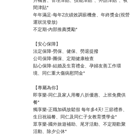
升機會、管理津貼、技能津貼*、外語津貼*、夜
間津貼*
年年滿足-每年2次績效調薪機會、年終獎金(視營
運狀況發放)
不定期-內部推薦獎勵*
【安心保障】
法定保障-勞保、健保、勞退提撥
公司保障-團保、定期健康檢查
貼心保障-結婚及生育禮金、孕婦友善工作環
境、同仁重大傷病慰問金*
【專屬為你】
即享樂-同仁及家人用餐八折優惠、上班免費供
餐*
獨享樂-正職加碼放鬆假 每年多4天! 三節禮券、
生日祝福餐、同仁及同仁子女教育獎學金*
眾享樂-國外旅遊補助、尾牙活動、不定期歡聚
活動、除夕公休*