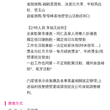
進階挑戰-鐵騎貫寶島、泳渡日月潭、半程馬拉
松、登玉山
超級挑戰-聖母峰基地營登山活動(EBC)
【計時人員 享福又給利】
全家歡聚享優惠 – 同仁及家人用餐八折優惠
國定假日賺飽飽 – 國定假日出勤雙薪
工作生活能兼顧 – 法定給薪休假(特休假等….)
獎金分紅月月領 – 每月績效獎金*、年終獎金(視
營運狀況發放)
一起工作也同樂 – 不定期歡聚活動、國外旅遊補
助*、尾牙活動*
(*)星號表示依集團及各事業處相關規定辦理;上
述福利視整體營運或環境狀況公司保留調整權
利。
應徵方式