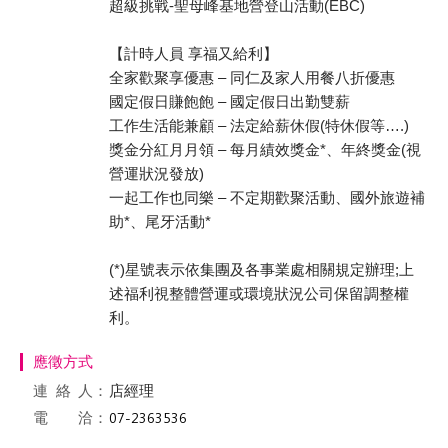
超級挑戰-聖母峰基地營登山活動(EBC)
【計時人員 享福又給利】
全家歡聚享優惠 – 同仁及家人用餐八折優惠
國定假日賺飽飽 – 國定假日出勤雙薪
工作生活能兼顧 – 法定給薪休假(特休假等….)
獎金分紅月月領 – 每月績效獎金*、年終獎金(視
營運狀況發放)
一起工作也同樂 – 不定期歡聚活動、國外旅遊補
助*、尾牙活動*
(*)星號表示依集團及各事業處相關規定辦理;上
述福利視整體營運或環境狀況公司保留調整權
利。
應徵方式
連絡
人：
店經理
電 洽：