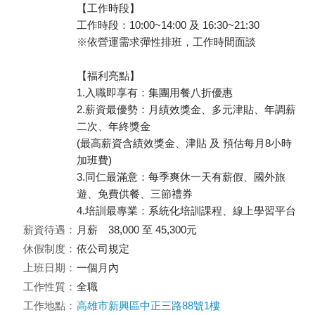
【工作時段】
工作時段：10:00~14:00 及 16:30~21:30
※依營運需求彈性排班，工作時間面談
【福利亮點】
1.入職即享有：集團用餐八折優惠
2.薪資最優勢：月績效獎金、多元津貼、年調薪
二次、年終獎金
(最高薪資含績效獎金、津貼 及 預估每月8小時
加班費)
3.同仁最滿意：每季爽休一天有薪假、國外旅
遊、免費供餐、三節禮券
4.培訓最專業：系統化培訓課程、線上學習平台
薪資待遇：
月薪 38,000 至 45,300元
休假制度：
依公司規定
上班日期：
一個月內
工作性質：
全職
工作地點：
高雄市新興區中正三路88號1樓