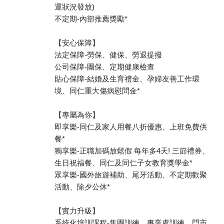
運狀況發放)
不定期-內部推薦獎勵*
【安心保障】
法定保障-勞保、健保、勞退提撥
公司保障-團保、定期健康檢查
貼心保障-結婚及生育禮金、孕婦友善工作環
境、同仁重大傷病慰問金*
【專屬為你】
即享樂-同仁及家人用餐八折優惠、上班免費供
餐*
獨享樂-正職加碼放鬆假 每年多4天! 三節禮券、
生日祝福餐、同仁及同仁子女教育獎學金*
眾享樂-國外旅遊補助、尾牙活動、不定期歡聚
活動、除夕公休*
【實力升級】
系統化培訓課程-集團訓練、事業處訓練、門市