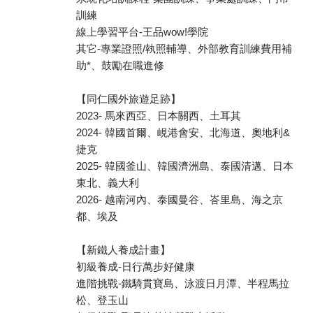
訓練
線上學習平台-王品wow!學院
其它-專業證照/執照輔導、外部教育訓練費用補
助*、鼓勵在職進修
【同仁國外旅遊足跡】
2023- 馬來西亞、日本關西、土耳其
2024- 韓國首爾、峴港會安、北海道、奧地利&
捷克
2025- 韓國釜山、韓國濟洲島、泰國清邁、日本
東北、義大利
2026- 越南河內、泰國曼谷、峇里島、海之京
都、埃及
【新鐵人養成計畫】
初級養成-日行萬步好健康
進階挑戰-鐵騎貫寶島、泳渡日月潭、半程馬拉
松、登玉山