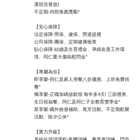
運狀況發放)
不定期-內部推薦獎勵*
【安心保障】
法定保障-勞保、健保、勞退提撥
公司保障-團保、定期健康檢查
貼心保障-結婚及生育禮金、孕婦友善工作環
境、同仁重大傷病慰問金*
【專屬為你】
即享樂-同仁及家人用餐八折優惠、上班免費供
餐*
獨享樂-正職加碼放鬆假 每年多4天! 三節禮券、
生日祝福餐、同仁及同仁子女教育獎學金*
眾享樂-國外旅遊補助、尾牙活動、不定期歡聚
活動、除夕公休*
【實力升級】
系統化培訓課程-集團訓練、事業處訓練、門市