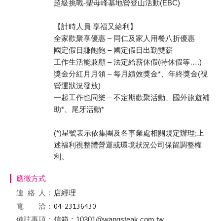
超級挑戰-聖母峰基地營登山活動(EBC)
【計時人員 享福又給利】
全家歡聚享優惠 – 同仁及家人用餐八折優惠
國定假日賺飽飽 – 國定假日出勤雙薪
工作生活能兼顧 – 法定給薪休假(特休假等….)
獎金分紅月月領 – 每月績效獎金*、年終獎金(視
營運狀況發放)
一起工作也同樂 – 不定期歡聚活動、國外旅遊補
助*、尾牙活動*
(*)星號表示依集團及各事業處相關規定辦理;上
述福利視整體營運或環境狀況公司保留調整權
利。
應徵方式
連絡
人：
店經理
電 洽：
備註事項：
信箱：10301@wangsteak.com.tw