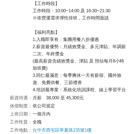
【工作時段】
工作時段：10:00~14:00 及 16:30~21:30
※依營運需求彈性排班，工作時間面談
【福利亮點】
1.入職即享有：集團用餐八折優惠
2.薪資最優勢：月績效獎金、多元津貼、年調薪
二次、年終獎金
(最高薪資含績效獎金、津貼 及 預估每月8小時
加班費)
3.同仁最滿意：每季爽休一天有薪假、國外旅
遊、免費供餐、三節禮券
4.培訓最專業：系統化培訓課程、線上學習平台
薪資待遇：
月薪 38,000 至 45,300元
休假制度：
依公司規定
上班日期：
一個月內
工作性質：
全職
工作地點：
台中市西屯區寧夏路235號1樓