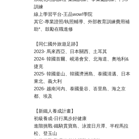
訓練
線上學習平台-王品wow!學院
其它-專業證照/執照輔導、外部教育訓練費用補
助*、鼓勵在職進修
【同仁國外旅遊足跡】
2023- 馬來西亞、日本關西、土耳其
2024- 韓國首爾、峴港會安、北海道、奧地利&
捷克
2025- 韓國釜山、韓國濟洲島、泰國清邁、日本
東北、義大利
2026- 越南河內、泰國曼谷、峇里島、海之京
都、埃及
【新鐵人養成計畫】
初級養成-日行萬步好健康
進階挑戰-鐵騎貫寶島、泳渡日月潭、半程馬拉
松、登玉山