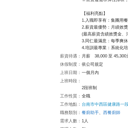
【福利亮點】
1.入職即享有：集團用
2.薪資最優勢：月績效
(最高薪資含績效獎金、津
3.同仁最滿意：每季爽
4.培訓最專業：系統化
薪資待遇：
月薪 38,000 至 45,300
休假制度：
依公司規定
上班日期：
一個月內
上班時段：
2段班制
工作性質：
全職
工作地點：
台南市中西區健康路一段
職務類別：
餐廚助手
、
西餐廚師
需求人數：
1人