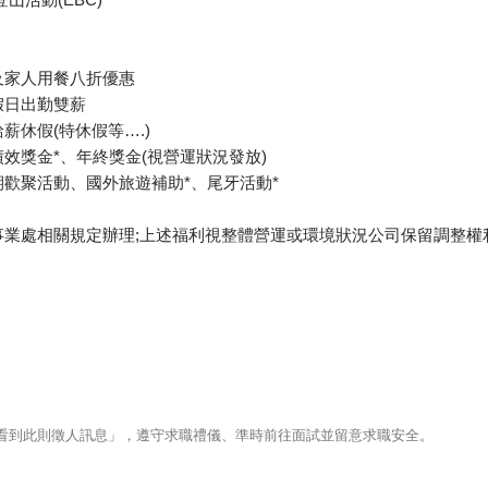
】
仁及家人用餐八折優惠
假日出勤雙薪
給薪休假(特休假等….)
績效獎金*、年終獎金(視營運狀況發放)
期歡聚活動、國外旅遊補助*、尾牙活動*
各事業處相關規定辦理;上述福利視整體營運或環境狀況公司保留調整權
123看到此則徵人訊息」，遵守求職禮儀、準時前往面試並留意求職安全。