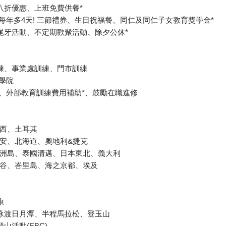
八折優惠、上班免費供餐*
 每年多4天! 三節禮券、生日祝福餐、同仁及同仁子女教育獎學金*
尾牙活動、不定期歡聚活動、除夕公休*
練、事業處訓練、門市訓練
!學院
導、外部教育訓練費用補助*、鼓勵在職進修
關西、土耳其
港會安、北海道、奧地利&捷克
國濟洲島、泰國清邁、日本東北、義大利
國曼谷、峇里島、海之京都、埃及
康
泳渡日月潭、半程馬拉松、登玉山
山活動(EBC)