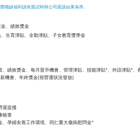
實際職缺福利請依面試時與公司面談結果為準。
獎金、績效獎金
貼、生育津貼、全勤津貼、子女教育獎學金
資、績效獎金、每月晉升機會、管理津貼、技能津貼*、外語津貼*、
調薪機會、年終獎金(視營運狀況發放)
勞退提撥
康檢查
金、孕婦友善工作環境、同仁重大傷病慰問金*