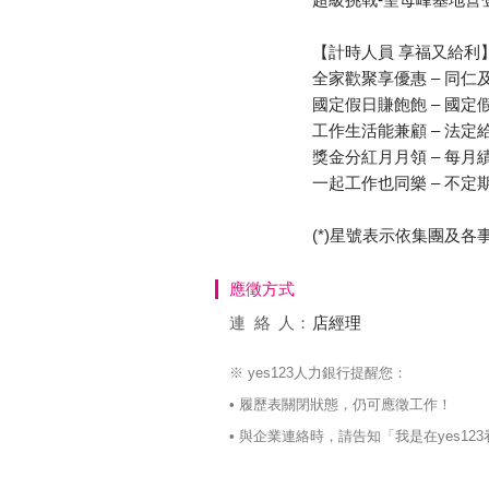
【計時人員 享福又給利
全家歡聚享優惠 – 同
國定假日賺飽飽 – 國定
工作生活能兼顧 – 法定
獎金分紅月月領 – 每月
一起工作也同樂 – 不定
(*)星號表示依集團及
應徵方式
連絡
人：
店經理
※ yes123人力銀行提醒您：
• 履歷表關閉狀態，仍可應徵工作！
• 與企業連絡時，請告知「我是在yes