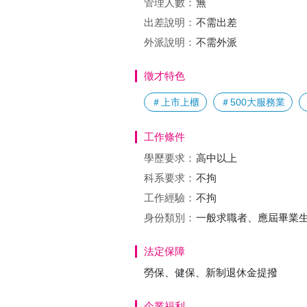
管理人數：
無
出差說明：
不需出差
外派說明：
不需外派
徵才特色
＃上市上櫃
＃500大服務業
工作條件
學歷要求：
高中以上
科系要求：
不拘
工作經驗：
不拘
身份類別：
一般求職者、應屆畢業生
法定保障
勞保、健保、新制退休金提撥
企業福利