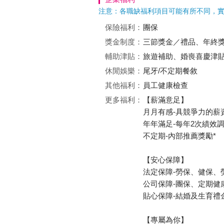
注意：各職缺福利項目可能有所不同，
保險福利：
團保
獎金制度：
三節獎金／禮品、年終
輔助津貼：
旅遊補助、婚喪喜慶津
休閒娛樂：
尾牙/不定期餐敘
其他福利：
員工健康檢查
更多福利：
【薪滿意足】
月月有感-具競爭力的薪
年年滿足-每年2次績效
不定期-內部推薦獎勵*
【安心保障】
法定保障-勞保、健保、
公司保障-團保、定期健
貼心保障-結婚及生育禮
【專屬為你】