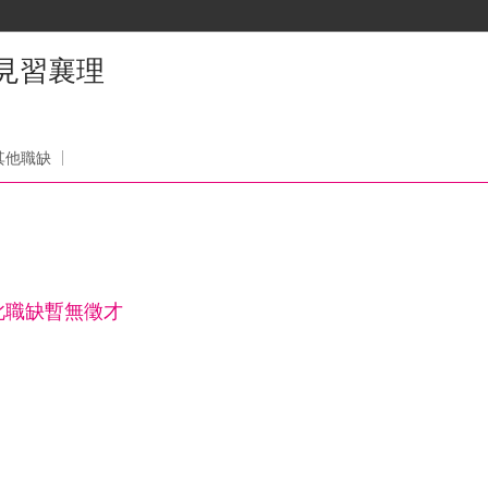
見習襄理
其他職缺
此職缺暫無徵才