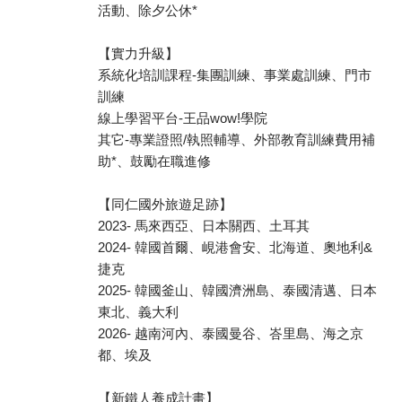
活動、除夕公休*
【實力升級】
系統化培訓課程-集團訓練、事業處訓練、門市
訓練
線上學習平台-王品wow!學院
其它-專業證照/執照輔導、外部教育訓練費用補
助*、鼓勵在職進修
【同仁國外旅遊足跡】
2023- 馬來西亞、日本關西、土耳其
2024- 韓國首爾、峴港會安、北海道、奧地利&
捷克
2025- 韓國釜山、韓國濟洲島、泰國清邁、日本
東北、義大利
2026- 越南河內、泰國曼谷、峇里島、海之京
都、埃及
【新鐵人養成計畫】