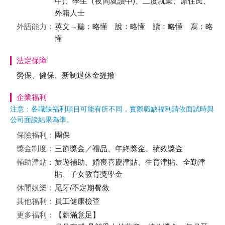
中)、學生（夜間就讀中)、二度就業、原住民、
外籍人士
外語能力：
英文→聽：略懂 說：略懂 讀：略懂 寫：略
懂
法定保障
勞保、健保、新制退休金提撥
企業福利
注意：各職缺福利項目可能有所不同，實際職缺福利請依面試時與
公司面談結果為準。
保險福利：
團保
獎金制度：
三節獎金／禮品、年終獎金、績效獎金
輔助津貼：
旅遊補助、婚喪喜慶津貼、生育津貼、全勤津
貼、子女教育獎學金
休閒娛樂：
尾牙/不定期餐敘
其他福利：
員工健康檢查
更多福利：
【薪滿意足】