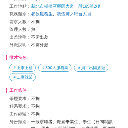
工作地點：
新北市板橋區縣民大道一段189號2樓
職務類別：
餐飲服務生
、
調酒師／吧台人員
需求人數：
不拘
管理人數：
無
出差說明：
不需出差
外派說明：
不需外派
徵才特色
＃上市上櫃
＃500大服務業
＃員工出國旅遊
＃二度就業
工作條件
學歷要求：
不拘
科系要求：
不拘
工作經驗：
不拘
身份類別：
一般求職者、應屆畢業生、學生（日間就讀