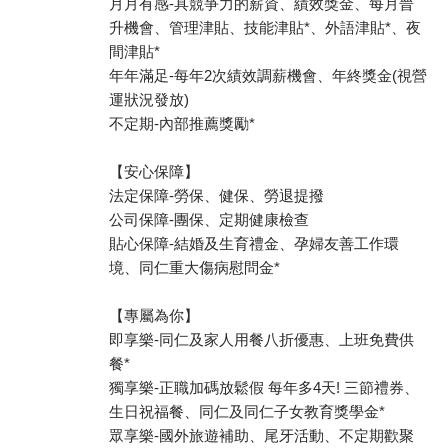
月月有感-具競爭力的薪資、績效獎金、每月晉
升機會、管理津貼、技能津貼*、外語津貼*、夜
間津貼*
年年滿足-每年2次績效調薪機會、年終獎金(視營
運狀況發放)
不定期-內部推薦獎勵*
【安心保障】
法定保障-勞保、健保、勞退提撥
公司保障-團保、定期健康檢查
貼心保障-結婚及生育禮金、孕婦友善工作環
境、同仁重大傷病慰問金*
【專屬為你】
即享樂-同仁及家人用餐八折優惠、上班免費供
餐*
獨享樂-正職加碼放鬆假 每年多4天! 三節禮券、
生日祝福餐、同仁及同仁子女教育獎學金*
眾享樂-國外旅遊補助、尾牙活動、不定期歡聚