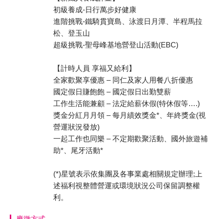
初級養成-日行萬步好健康
進階挑戰-鐵騎貫寶島、泳渡日月潭、半程馬拉
松、登玉山
超級挑戰-聖母峰基地營登山活動(EBC)
【計時人員 享福又給利】
全家歡聚享優惠 – 同仁及家人用餐八折優惠
國定假日賺飽飽 – 國定假日出勤雙薪
工作生活能兼顧 – 法定給薪休假(特休假等….)
獎金分紅月月領 – 每月績效獎金*、年終獎金(視
營運狀況發放)
一起工作也同樂 – 不定期歡聚活動、國外旅遊補
助*、尾牙活動*
(*)星號表示依集團及各事業處相關規定辦理;上
述福利視整體營運或環境狀況公司保留調整權
利。
應徵方式