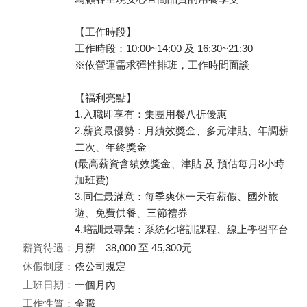
【工作時段】
工作時段：10:00~14:00 及 16:30~21:30
※依營運需求彈性排班，工作時間面談
【福利亮點】
1.入職即享有：集團用餐八折優惠
2.薪資最優勢：月績效獎金、多元津貼、年調薪
二次、年終獎金
(最高薪資含績效獎金、津貼 及 預估每月8小時
加班費)
3.同仁最滿意：每季爽休一天有薪假、國外旅
遊、免費供餐、三節禮券
4.培訓最專業：系統化培訓課程、線上學習平台
薪資待遇：
月薪 38,000 至 45,300元
休假制度：
依公司規定
上班日期：
一個月內
工作性質：
全職