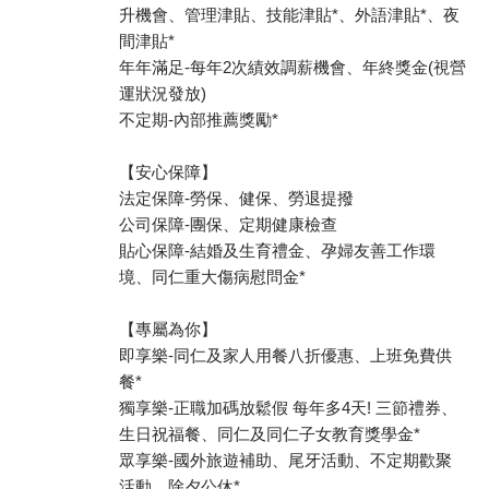
升機會、管理津貼、技能津貼*、外語津貼*、夜
間津貼*
年年滿足-每年2次績效調薪機會、年終獎金(視營
運狀況發放)
不定期-內部推薦獎勵*
【安心保障】
法定保障-勞保、健保、勞退提撥
公司保障-團保、定期健康檢查
貼心保障-結婚及生育禮金、孕婦友善工作環
境、同仁重大傷病慰問金*
【專屬為你】
即享樂-同仁及家人用餐八折優惠、上班免費供
餐*
獨享樂-正職加碼放鬆假 每年多4天! 三節禮券、
生日祝福餐、同仁及同仁子女教育獎學金*
眾享樂-國外旅遊補助、尾牙活動、不定期歡聚
活動、除夕公休*