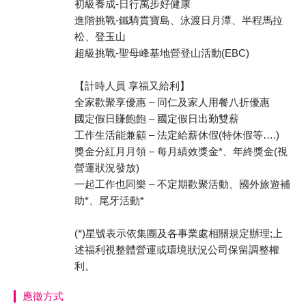
初級養成-日行萬步好健康
進階挑戰-鐵騎貫寶島、泳渡日月潭、半程馬拉
松、登玉山
超級挑戰-聖母峰基地營登山活動(EBC)
【計時人員 享福又給利】
全家歡聚享優惠 – 同仁及家人用餐八折優惠
國定假日賺飽飽 – 國定假日出勤雙薪
工作生活能兼顧 – 法定給薪休假(特休假等….)
獎金分紅月月領 – 每月績效獎金*、年終獎金(視
營運狀況發放)
一起工作也同樂 – 不定期歡聚活動、國外旅遊補
助*、尾牙活動*
(*)星號表示依集團及各事業處相關規定辦理;上
述福利視整體營運或環境狀況公司保留調整權
利。
應徵方式