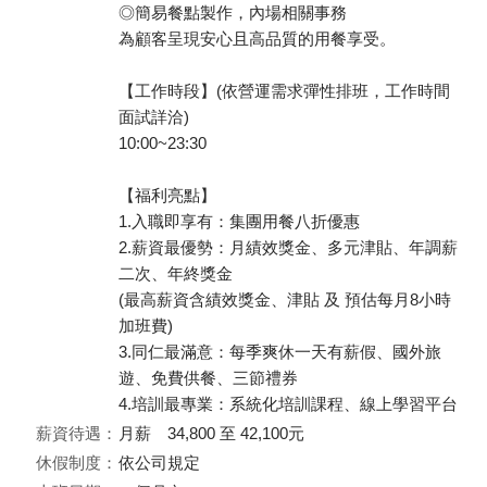
◎簡易餐點製作，內場相關事務
為顧客呈現安心且高品質的用餐享受。
【工作時段】(依營運需求彈性排班，工作時間
面試詳洽)
10:00~23:30
【福利亮點】
1.入職即享有：集團用餐八折優惠
2.薪資最優勢：月績效獎金、多元津貼、年調薪
二次、年終獎金
(最高薪資含績效獎金、津貼 及 預估每月8小時
加班費)
3.同仁最滿意：每季爽休一天有薪假、國外旅
遊、免費供餐、三節禮券
4.培訓最專業：系統化培訓課程、線上學習平台
薪資待遇：
月薪 34,800 至 42,100元
休假制度：
依公司規定