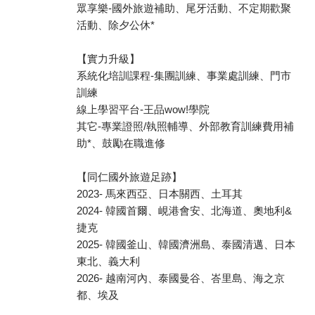
眾享樂-國外旅遊補助、尾牙活動、不定期歡聚
活動、除夕公休*
【實力升級】
系統化培訓課程-集團訓練、事業處訓練、門市
訓練
線上學習平台-王品wow!學院
其它-專業證照/執照輔導、外部教育訓練費用補
助*、鼓勵在職進修
【同仁國外旅遊足跡】
2023- 馬來西亞、日本關西、土耳其
2024- 韓國首爾、峴港會安、北海道、奧地利&
捷克
2025- 韓國釜山、韓國濟洲島、泰國清邁、日本
東北、義大利
2026- 越南河內、泰國曼谷、峇里島、海之京
都、埃及