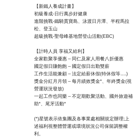
【新鐵人養成計畫】
初級養成-日行萬步好健康
進階挑戰-鐵騎貫寶島、泳渡日月潭、半程馬拉
松、登玉山
超級挑戰-聖母峰基地營登山活動(EBC)
【計時人員 享福又給利】
全家歡聚享優惠 – 同仁及家人用餐八折優惠
國定假日賺飽飽 – 國定假日出勤雙薪
工作生活能兼顧 – 法定給薪休假(特休假等….)
獎金分紅月月領 – 每月績效獎金*、年終獎金(視
營運狀況發放)
一起工作也同樂 – 不定期歡聚活動、國外旅遊補
助*、尾牙活動*
(*)星號表示依集團及各事業處相關規定辦理;上
述福利視整體營運或環境狀況公司保留調整權
利。