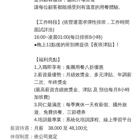
讓每位顧客都能感受到有溫度的用餐體驗。
【工作時段】(依營運需求彈性排班，工作時間
面試詳洽)
16:00~凌晨01:00(每日排班8小時)
●晚上11點後的班別將提供【夜班津貼】!
【福利亮點】
1.入職即享有：集團用餐八折優惠
2.薪資最優勢：月績效獎金、多元津貼、年調薪
二次、年終獎金
(最高薪資含績效獎金、津貼 及 預估每月8小時
加班費)
3.同仁最滿意：每季爽休一天有薪假、國外旅
遊、免費供餐、三節禮券
4.培訓最專業：系統化培訓課程、線上學習平台
薪資待遇：
月薪 38,000 至 48,100元
休假制度：
依公司規定