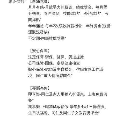
更多福利：
【薪滿意足】
月月有感-具競爭力的薪資、績效獎金、每月晉
升機會、管理津貼、技能津貼*、外語津貼*、夜
間津貼*
年年滿足-每年2次績效調薪機會、年終獎金(視營
運狀況發放)
不定期-內部推薦獎勵*
【安心保障】
法定保障-勞保、健保、勞退提撥
公司保障-團保、定期健康檢查
貼心保障-結婚及生育禮金、孕婦友善工作環
境、同仁重大傷病慰問金*
【專屬為你】
即享樂-同仁及家人用餐八折優惠、上班免費供
餐*
獨享樂-正職加碼放鬆假 每年多4天! 三節禮券、
生日祝福餐、同仁及同仁子女教育獎學金*