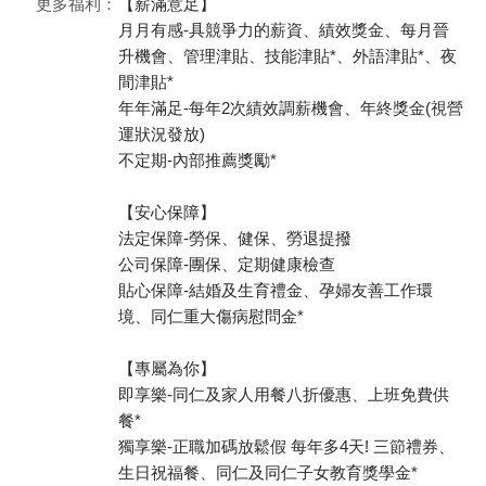
更多福利：
【薪滿意足】
月月有感-具競爭力的薪資、績效獎金、每月晉
升機會、管理津貼、技能津貼*、外語津貼*、夜
間津貼*
年年滿足-每年2次績效調薪機會、年終獎金(視營
運狀況發放)
不定期-內部推薦獎勵*
【安心保障】
法定保障-勞保、健保、勞退提撥
公司保障-團保、定期健康檢查
貼心保障-結婚及生育禮金、孕婦友善工作環
境、同仁重大傷病慰問金*
【專屬為你】
即享樂-同仁及家人用餐八折優惠、上班免費供
餐*
獨享樂-正職加碼放鬆假 每年多4天! 三節禮券、
生日祝福餐、同仁及同仁子女教育獎學金*