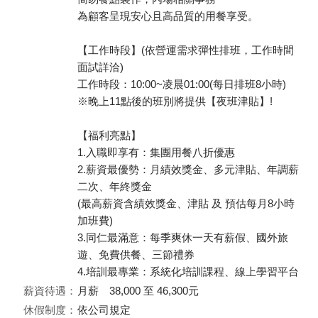
為顧客呈現安心且高品質的用餐享受。
【工作時段】(依營運需求彈性排班，工作時間
面試詳洽)
工作時段：10:00~凌晨01:00(每日排班8小時)
※晚上11點後的班別將提供【夜班津貼】!
【福利亮點】
1.入職即享有：集團用餐八折優惠
2.薪資最優勢：月績效獎金、多元津貼、年調薪
二次、年終獎金
(最高薪資含績效獎金、津貼 及 預估每月8小時
加班費)
3.同仁最滿意：每季爽休一天有薪假、國外旅
遊、免費供餐、三節禮券
4.培訓最專業：系統化培訓課程、線上學習平台
薪資待遇：
月薪 38,000 至 46,300元
休假制度：
依公司規定