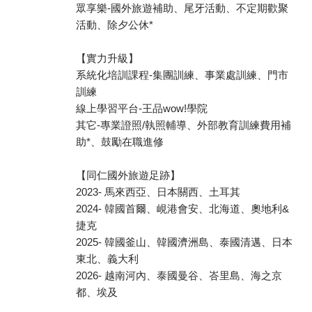
眾享樂-國外旅遊補助、尾牙活動、不定期歡聚
活動、除夕公休*
【實力升級】
系統化培訓課程-集團訓練、事業處訓練、門市
訓練
線上學習平台-王品wow!學院
其它-專業證照/執照輔導、外部教育訓練費用補
助*、鼓勵在職進修
【同仁國外旅遊足跡】
2023- 馬來西亞、日本關西、土耳其
2024- 韓國首爾、峴港會安、北海道、奧地利&
捷克
2025- 韓國釜山、韓國濟洲島、泰國清邁、日本
東北、義大利
2026- 越南河內、泰國曼谷、峇里島、海之京
都、埃及