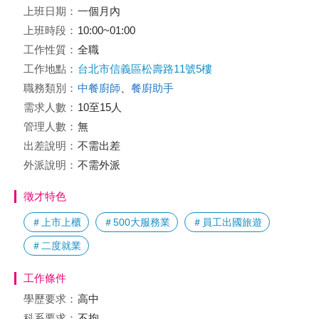
上班日期：
一個月內
上班時段：
10:00~01:00
工作性質：
全職
工作地點：
台北市信義區松壽路11號5樓
職務類別：
中餐廚師
、
餐廚助手
需求人數：
10至15人
管理人數：
無
出差說明：
不需出差
外派說明：
不需外派
徵才特色
＃上市上櫃
＃500大服務業
＃員工出國旅遊
＃二度就業
工作條件
學歷要求：
高中
科系要求：
不拘