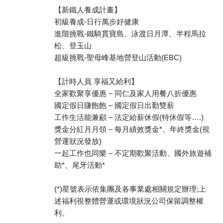
【新鐵人養成計畫】
初級養成-日行萬步好健康
進階挑戰-鐵騎貫寶島、泳渡日月潭、半程馬拉
松、登玉山
超級挑戰-聖母峰基地營登山活動(EBC)
【計時人員 享福又給利】
全家歡聚享優惠 – 同仁及家人用餐八折優惠
國定假日賺飽飽 – 國定假日出勤雙薪
工作生活能兼顧 – 法定給薪休假(特休假等….)
獎金分紅月月領 – 每月績效獎金*、年終獎金(視
營運狀況發放)
一起工作也同樂 – 不定期歡聚活動、國外旅遊補
助*、尾牙活動*
(*)星號表示依集團及各事業處相關規定辦理;上
述福利視整體營運或環境狀況公司保留調整權
利。