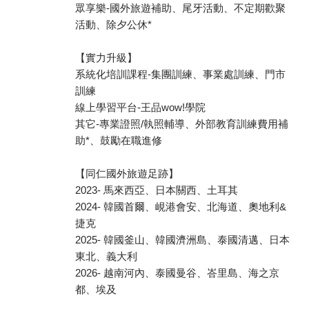
眾享樂-國外旅遊補助、尾牙活動、不定期歡聚
活動、除夕公休*
【實力升級】
系統化培訓課程-集團訓練、事業處訓練、門市
訓練
線上學習平台-王品wow!學院
其它-專業證照/執照輔導、外部教育訓練費用補
助*、鼓勵在職進修
【同仁國外旅遊足跡】
2023- 馬來西亞、日本關西、土耳其
2024- 韓國首爾、峴港會安、北海道、奧地利&
捷克
2025- 韓國釜山、韓國濟洲島、泰國清邁、日本
東北、義大利
2026- 越南河內、泰國曼谷、峇里島、海之京
都、埃及