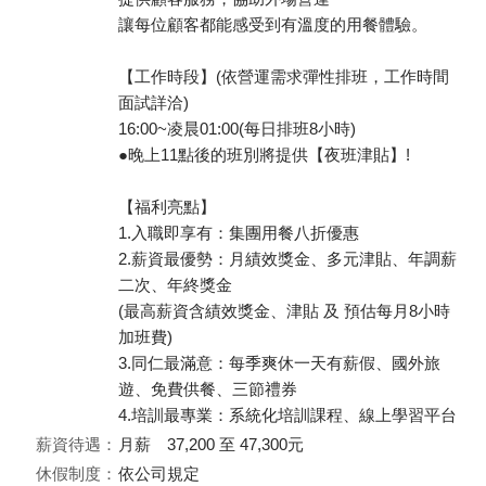
讓每位顧客都能感受到有溫度的用餐體驗。
【工作時段】(依營運需求彈性排班，工作時間
面試詳洽)
16:00~凌晨01:00(每日排班8小時)
●晚上11點後的班別將提供【夜班津貼】!
【福利亮點】
1.入職即享有：集團用餐八折優惠
2.薪資最優勢：月績效獎金、多元津貼、年調薪
二次、年終獎金
(最高薪資含績效獎金、津貼 及 預估每月8小時
加班費)
3.同仁最滿意：每季爽休一天有薪假、國外旅
遊、免費供餐、三節禮券
4.培訓最專業：系統化培訓課程、線上學習平台
薪資待遇：
月薪 37,200 至 47,300元
休假制度：
依公司規定