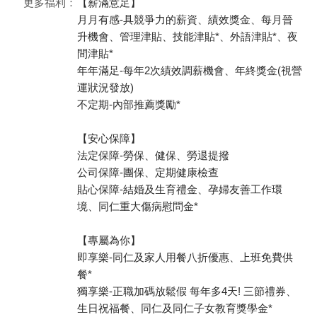
更多福利：
【薪滿意足】
月月有感-具競爭力的薪資、績效獎金、每月晉
升機會、管理津貼、技能津貼*、外語津貼*、夜
間津貼*
年年滿足-每年2次績效調薪機會、年終獎金(視營
運狀況發放)
不定期-內部推薦獎勵*
【安心保障】
法定保障-勞保、健保、勞退提撥
公司保障-團保、定期健康檢查
貼心保障-結婚及生育禮金、孕婦友善工作環
境、同仁重大傷病慰問金*
【專屬為你】
即享樂-同仁及家人用餐八折優惠、上班免費供
餐*
獨享樂-正職加碼放鬆假 每年多4天! 三節禮券、
生日祝福餐、同仁及同仁子女教育獎學金*