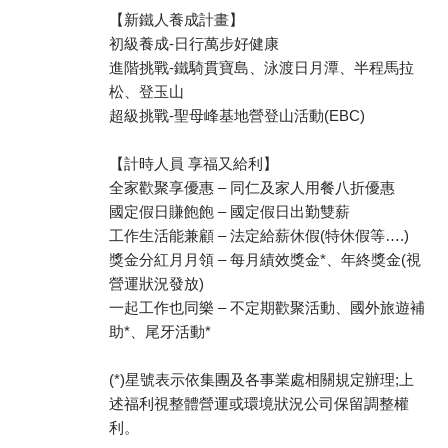
【新鐵人養成計畫】
初級養成-日行萬步好健康
進階挑戰-鐵騎貫寶島、泳渡日月潭、半程馬拉
松、登玉山
超級挑戰-聖母峰基地營登山活動(EBC)
【計時人員 享福又給利】
全家歡聚享優惠 – 同仁及家人用餐八折優惠
國定假日賺飽飽 – 國定假日出勤雙薪
工作生活能兼顧 – 法定給薪休假(特休假等….)
獎金分紅月月領 – 每月績效獎金*、年終獎金(視
營運狀況發放)
一起工作也同樂 – 不定期歡聚活動、國外旅遊補
助*、尾牙活動*
(*)星號表示依集團及各事業處相關規定辦理;上
述福利視整體營運或環境狀況公司保留調整權
利。