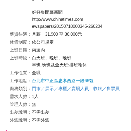
好好集開幕新聞
http://www.chinatimes.com
ewspapers/20150710000345-260204
薪資待遇：
月薪 31,900 至 36,000元
休假制度：
依公司規定
上班日期：
兩週內
上班時段：
白天班、晚班、晚班
早班.晚班及全天班;排班輪休
工作性質：
全職
工作地點：
台北市中正區忠孝西路一段66號
職務類別：
門市／展示／專櫃／賣場人員
、
收銀／售票員
需求人數：
1人
管理人數：
無
出差說明：
不需出差
外派說明：
不需外派