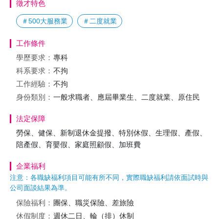
徵才特色
＃500大服務業
＃二度就業
工作條件
學歷要求：
專科
科系要求：
不拘
工作經驗：
不拘
身份類別：
一般求職者、應屆畢業生、二度就業、原住民
法定保障
勞保、健保、新制退休金提撥、特別休假、生理假、產假、
陪產假、育嬰假、家庭照顧假、加班費
企業福利
注意：各職缺福利項目可能有所不同，實際職缺福利請依面試時與
公司面談結果為準。
保險福利：
團保、職災保險、差旅險
休假制度：
週休二日、輪（排）休制