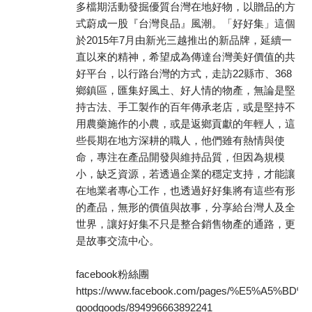
多檔期活動發掘優質台灣在地好物，以贈品的方
式蔚成一股『台灣良品』風潮。「好好集」這個
於2015年7月由新光三越推出的新品牌，延續一
直以來的精神，希望成為傳達台灣美好價值的共
好平台，以行路台灣的方式，走訪22縣市、368
鄉鎮區，匯集好風土、好人情的物產，無論是堅
持古法、手工製作的百年傳承老店，或是堅持不
用農藥施作的小農，或是返鄉貢獻的年輕人，這
些長期在地方深耕的職人，他們雖有熱情與使
命，專注在產品開發與維持品質，但因為規模
小，缺乏資源，若透過企業的穩定支持，才能讓
在地業者專心工作，也透過好好集將有這些有形
的產品，無形的價值與故事，分享給台灣人及全
世界，讓好好集不只是整合銷售物產的通路，更
是故事交流中心。
facebook粉絲團
https://www.facebook.com/pages/%E5%A5%B
goodgoods/894996663892241