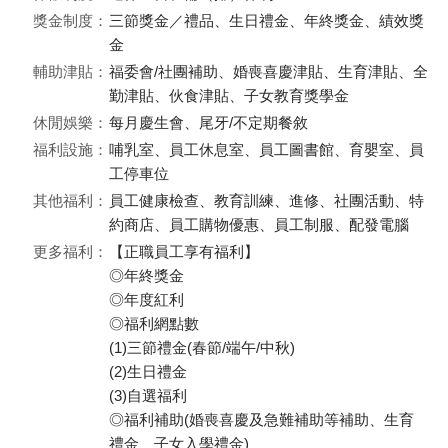
獎金制度：
三節獎金／禮品、生日禮金、年終獎金、績效獎
金
輔助津貼：
福委會/社團補助、婚喪喜慶津貼、生育津貼、全
勤津貼、伙食津貼、子女教育獎學金
休閒娛樂：
每月慶生會、尾牙/不定期餐敘
福利設施：
哺乳室、員工休息室、員工圖書館、育嬰室、員
工停車位
其他福利：
員工健康檢查、教育訓練、進修、社團活動、特
約商店、員工購物優惠、員工制服、配發電腦
更多福利：
【正職員工享有福利】
◎年終獎金
◎年度紅利
◎福利網點數
(1)三節禮金(春節/端午/中秋)
(2)生日禮金
(3)自選福利
◎福利補助(婚喪喜慶及急難補助等補助、生育
禮金、子女入學禮金)