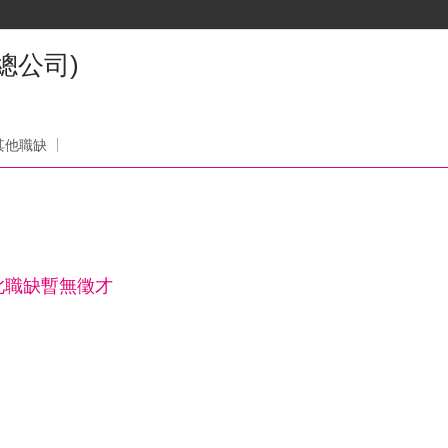
總公司)
司
其他職缺
此職缺暫無徵才