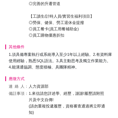
◎完善的升遷管道
【工讀生/計時人員/實習生福利項目】
◎勞保、健保、勞工退休金提撥
◎員工餐卡(員工用餐補助金)
◎員工購物優惠折扣
其他條件
1.須具備專案執行或系統導入至少1年以上經驗。2.有資料庫
使用經驗，熟悉SQL語法。3.具主動思考及獨立作業能力。
4.能溝通協調、態度積極、具團隊精神。
應徵方式
連絡
人：
人力資源部
備註事項：
1.來信請您詳述學、經歷，謝謝!履歷請附照
片及中文自傳!
(請勿重複投遞履歷，資格審查通過將立即通
知)