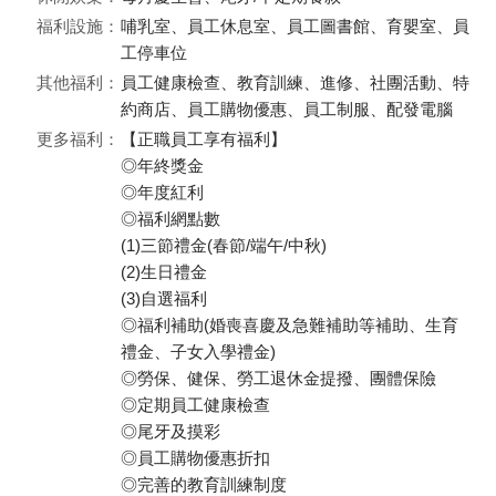
福利設施：
哺乳室、員工休息室、員工圖書館、育嬰室、員
工停車位
其他福利：
員工健康檢查、教育訓練、進修、社團活動、特
約商店、員工購物優惠、員工制服、配發電腦
更多福利：
【正職員工享有福利】
◎年終獎金
◎年度紅利
◎福利網點數
(1)三節禮金(春節/端午/中秋)
(2)生日禮金
(3)自選福利
◎福利補助(婚喪喜慶及急難補助等補助、生育
禮金、子女入學禮金)
◎勞保、健保、勞工退休金提撥、團體保險
◎定期員工健康檢查
◎尾牙及摸彩
◎員工購物優惠折扣
◎完善的教育訓練制度