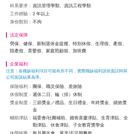
科系要求：
資訊管理學類、資訊工程學類
工作經驗：
2 年以上
身份類別：
不拘
法定保障
勞保、健保、新制退休金提撥、特別休假、生理假、產假、
陪產假、育嬰假、家庭照顧假、加班費
企業福利
注意：各職缺福利項目可能有所不同，實際職缺福利請依面試時與
公司面談結果為準。
保險福利：
團保、職災保險、差旅險
休假制度：
週休二日、輪（排）休制
獎金制度：
三節獎金／禮品、生日禮金、年終獎金、績效獎
金
輔助津貼：
福委會/社團補助、婚喪喜慶津貼、生育津貼、全
勤津貼、伙食津貼、子女教育獎學金
休閒娛樂：
每月慶生會、尾牙/不定期餐敘