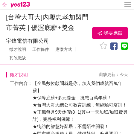
[台灣大哥大]內壢忠孝加盟門
市菁英 | 優渥底薪+獎金
我要應徵
宇鋒電信有限公司
徵才說明
工作條件
應徵方式
其他職缺
徵才說明
職缺更新：今天
工作內容：
【全民數位顧問就是你，加入我們成就百萬年
薪】
★保障底薪+多元獎金，挑戰百萬年薪！
​★台灣大哥大總公司教育訓練，無經驗可培訓！
​★正職每月9天休假(8+1)其中一天加班/加班費另
計)，完整福利保障！
★街訪的智慧好鄰居，不需陌生開發！
​★門市櫃台服務人員、儲備幹部，升遷透明！