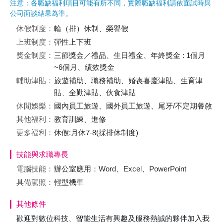
注意：各職缺福利項目可能有所不同，實際職缺福利請依面試時與
公司面談結果為準。
休假制度：
輪（排）休制、榮譽假
上班制度：
彈性上下班
獎金制度：
三節獎金／禮品、生日禮金、年終獎金 : 1個月
~6個月、績效獎金
輔助津貼：
旅遊補助、職務補助、婚喪喜慶津貼、生育津
貼、全勤津貼、伙食津貼
休閒娛樂：
國內員工旅遊、國外員工旅遊、尾牙/不定期餐敘
其他福利：
教育訓練、進修
更多福利：
休假:月休7-8(採排休制度)
技能與求職專長
電腦技能：
辦公室應用：Word、Excel、PowerPoint
具備駕照：
輕型機車
其他條件
歡迎對數位科技、智能生活有興趣及服務熱誠的夥伴加入我