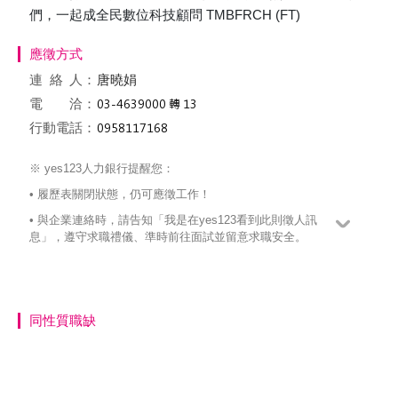
們，一起成全民數位科技顧問 TMBFRCH (FT)
應徵方式
連絡
人：
唐曉娟
電 洽：
行動電話：
※ yes123人力銀行提醒您：
• 履歷表關閉狀態，仍可應徵工作！
• 與企業連絡時，請告知「我是在yes123看到此則徵人訊
息」，遵守求職禮儀、準時前往面試並留意求職安全。
同性質職缺