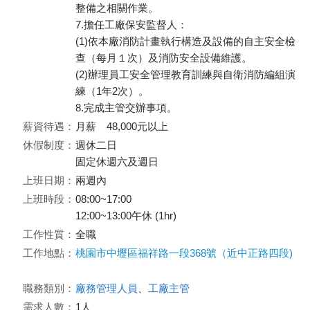
整備之相關作業。
7.擔任工廠保安監督人：
(1)依本廠消防計畫執行構造及設備的自主安全檢
查（每月１次）及消防安全設備維護。
(2)辦理員工安全管理教育訓練與自衛消防編組演
練（1年2次）。
8.完成主管交辦事項。
薪資待遇：
月薪 48,000元以上
休假制度：
週休二日
固定休週六及週日
上班日期：
兩週內
上班時段：
08:00~17:00
12:00~13:00午休 (1hr)
工作性質：
全職
工作地點：
桃園市中壢區福祥路一段368號（近中正路四段)
職務類別：
廠務管理人員
、
工廠主管
需求人數：
1人