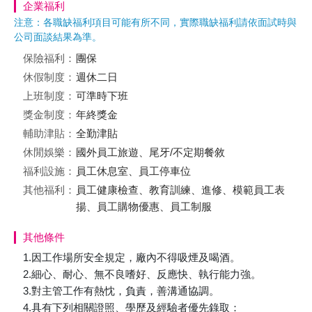
企業福利
注意：各職缺福利項目可能有所不同，實際職缺福利請依面試時與
公司面談結果為準。
保險福利：
團保
休假制度：
週休二日
上班制度：
可準時下班
獎金制度：
年終獎金
輔助津貼：
全勤津貼
休閒娛樂：
國外員工旅遊、尾牙/不定期餐敘
福利設施：
員工休息室、員工停車位
其他福利：
員工健康檢查、教育訓練、進修、模範員工表
揚、員工購物優惠、員工制服
其他條件
1.因工作場所安全規定，廠內不得吸煙及喝酒。
2.細心、耐心、無不良嗜好、反應快、執行能力強。
3.對主管工作有熱忱，負責，善溝通協調。
4.具有下列相關證照、學歷及經驗者優先錄取：