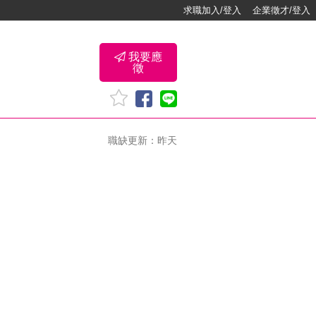
求職加入/登入
企業徵才/登入
我要應
徵
職缺更新：昨天