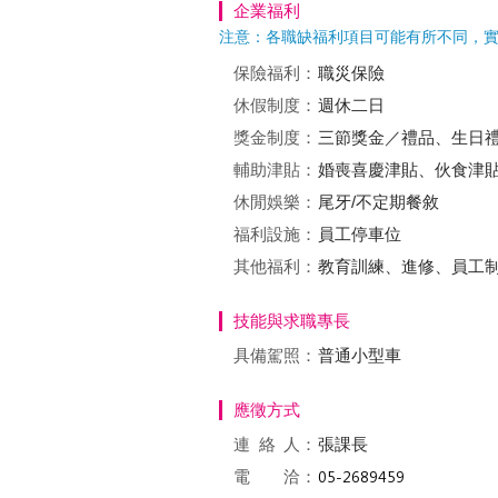
企業福利
注意：各職缺福利項目可能有所不同，
保險福利：
職災保險
休假制度：
週休二日
獎金制度：
三節獎金／禮品、生日
輔助津貼：
婚喪喜慶津貼、伙食津
休閒娛樂：
尾牙/不定期餐敘
福利設施：
員工停車位
其他福利：
教育訓練、進修、員工
技能與求職專長
具備駕照：
普通小型車
應徵方式
連絡
人：
張課長
電 洽：