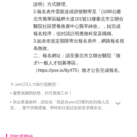
說明）方式辦理。
2.報名表件需親送或掛號郵寄至「(10851)臺
北市萬華區艋舺大道101號11樓臺北市立聯合
醫院社區營養推廣中心龔亭綺收」，始完成
報名程序，信封請註明應徵科室及職稱。
3.如未依規定期限寄出報名表件，網路報名視
為無效。
二、報名網址：請至臺北市立聯合醫院「徵
才\一般人才招募專區」
（https://pse.is/8yrf75）徵才公告完成報名。
※ yes123人力銀行提醒您：
• 履歷表關閉狀態，仍可應徵工作！
• 與企業連絡時，請告知「我是在yes123看到此則徵人訊
息」，遵守求職禮儀、準時前往面試並留意求職安全。
同性質職缺