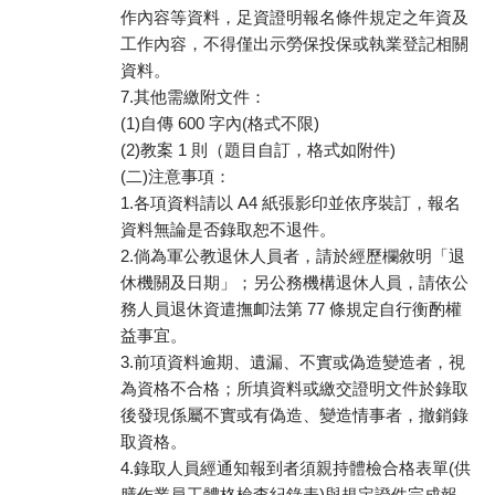
作內容等資料，足資證明報名條件規定之年資及
工作內容，不得僅出示勞保投保或執業登記相關
資料。
7.其他需繳附文件：
(1)自傳 600 字內(格式不限)
(2)教案 1 則（題目自訂，格式如附件)
(二)注意事項：
1.各項資料請以 A4 紙張影印並依序裝訂，報名
資料無論是否錄取恕不退件。
2.倘為軍公教退休人員者，請於經歷欄敘明「退
休機關及日期」；另公務機構退休人員，請依公
務人員退休資遣撫卹法第 77 條規定自行衡酌權
益事宜。
3.前項資料逾期、遺漏、不實或偽造變造者，視
為資格不合格；所填資料或繳交證明文件於錄取
後發現係屬不實或有偽造、變造情事者，撤銷錄
取資格。
4.錄取人員經通知報到者須親持體檢合格表單(供
膳作業員工體格檢查紀錄表)與規定證件完成報