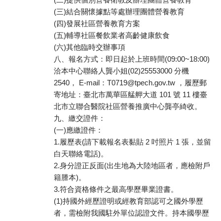
(三)結合關懷據點等處辦理團體營養教育
(四)發展社區營養教育方案
(五)輔導社區餐飲業者高齡健康飲食
(六)其他臨時交辦事項
八、報名方式：即日起於上班時間(09:00~18:00)
洽本中心聯絡人龔小姐(02)25553000 分機
2540， E-mail：T0719@tpech.gov.tw ，履歷郵
寄地址：臺北市萬華區艋舺大道 101 號 11 樓臺
北市立聯合醫院社區營養推廣中心龔亭綺收。
九、繳交證件：
(一)應繳證件：
1.履歷表(請下載報名表黏貼 2 吋照片 1 張，並留
白天聯絡電話)。
2.身分證正反面(出生地為大陸地區者，應檢附戶
籍謄本)。
3.符合資格條件之最高學歷畢業證書。
(1)持國外經歷證明或經教育部認可之國外學歷
者，需檢附我國駐外單位認證文件。持本國學歷