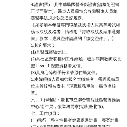
4.證書(照)：具中華民國營養師證書(請檢附證書
正反面影本)。醫事人員需符合各類醫事人員相
關醫事法規之執業登記規定。
【如參加本年度專門職業及技術人員高等考試經
榜示成績及格者，請檢附「錄取成績及結果通知
書」影本，應繳證件請詳閱「繳交證件」。】
5.其它要求：
(1)具醫院經驗尤佳。
(2)具社區營養相關工作經驗、糖尿病衛教師或長
照 Level 1 證照資格者尤佳。
(3)具身心障礙手冊者或原住民尤佳。
5.本院現職人員如欲報名本職缺者，需經現職單
位主管於報名表中「現職服務單位」欄位處核
章。
六、工作地點：臺北市立聯合醫院社區營養推廣
中心/衛生局，依業務需求指派(臺北市)。
七、工作項目：
(一)執行「整合性長者健康促進計畫」專案計畫
(二)提供個別營養衛教及辦理團體營養教育