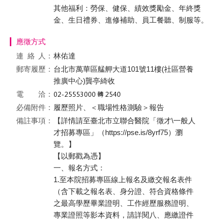
其他福利：勞保、健保、績效獎勵金、年終獎
金、生日禮券、進修補助、員工餐聽、制服等。
應徵方式
連絡
人：
林佑達
郵寄履歷：
台北市萬華區艋舺大道101號11樓(社區營養
推廣中心)龔亭綺收
電 洽：
必備附件：
履歷照片、＜職場性格測驗＞報告
備註事項：
【詳情請至臺北市立聯合醫院「徵才\一般人
才招募專區」（https://pse.is/8yrf75）瀏
覽。】
【以郵戳為憑】
一、報名方式：
1.至本院招募專區線上報名及繳交報名表件
（含下載之報名表、身分證、符合資格條件
之最高學歷畢業證明、工作經歷服務證明、
專業證照等影本資料，請詳閱八、應繳證件