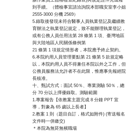
到手續。（體檢事宜請洽詢院本部職安室李小姐
2555-3000 分機 2569）
5.錄取後發現未符合醫事人員執業登記及繼續教
育辦法之執業登記規定，致不能辦理執業登記，
或有公務人員任用法第 28 條第 1 項、臺灣地區
與大陸地區人民關係條例第
21 條第 1 項規定情形者，本院應予終止契約。
6.本院約用人員管理要點第 21 條第 5 款規定略
以，本院約用人員不得兼任本院以外之工作，但
公務員服務法允許者不在此限，惟應事先報經院
長核准。
十、甄試方式：面試 50％、專業測驗 50％，總
分 70 分以上擇優錄取。測驗範圍
1.專案報告【依教案主題完成 8 分鐘 PPT 宣
導，對象為 65 歲以上長者】
2.教案 1 則（題目自訂，格式如附件) (寄送報名
文件時一併繳交)
＊本院為無菸無檳職場