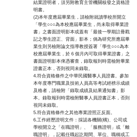
結業證明者，須另附教育主管機關核發之資格證
明書。
(2)本年度應屆畢業生，請檢附就讀學校所開立
「學生○○○為本校應屆畢業生，尚未取得畢業證
書」之書面證明影本或蓋有「最後一學期註冊戳
記之學生證正、背面」影本；倘為研究所應屆畢
業生則另檢附論文指導教授簽署「學生○○○為本
校應屆畢業生，於 6 個月內可取得畢業證書」之
書面證明影本俾憑審查，錄取報到時需檢附畢業
證書正本，否則視同未錄取。
4.符合資格條件之中華民國醫事人員證書。參加
本年度專門職業及技術人員高等考試經榜示成績
及格者，請檢附「錄取成績及結果通知書」影
本。錄取報到時需檢附醫事人員證書正本，否則
視同未錄取。
5.符合資格條件之其他專業證照正反面。
6.工作經歷證明文件：採認各機關(構)、公司或
學校開立之「在職證明」、「服務證明」或「離
職證明」，記載任職起訖期間、單位、職稱或工