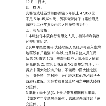
12 月 1 日止。
四、待遇：
具醫院或社區營養師經驗 5 年以上 47,850 元，
不足 5 年 45,624 元，另享有勞健保（需檢附足
資證明工作年資及內容之經歷證明文件）
五、報名資格：
1.本職務係本院自行遴用之人員，相關權利義務
於契約書約定。
2.具中華民國國籍(大陸地區人民經許可進入臺灣
地區設有戶籍滿 10 年以上)且無公務人員任用
法第 28 條第 1 項、臺灣地區與大陸地區人民關
係條例第 21 條第 1 項及第 9-1 條規定情形；不
得於中國大陸設有戶籍、不領用中國大陸之護
照、身分證、定居證、居住證及其他依相關法令
或經行政院、大陸委員會禁止領用之中國大陸身
分證件。
3.學歷：學士(含)以上食品營養相關科系畢業。
【如為本年度應屆畢業生，應繳證件請詳閱「繳
交證件」。】