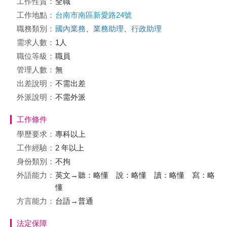
工作性質：
全職
工作地點：
台南市南區新愛路24號
職務類別：
國內業務
、
業務助理
、
行政助理
需求人數：
1人
職位等級：
職員
管理人數：
無
出差說明：
不需出差
外派說明：
不需外派
工作條件
學歷要求：
專科以上
工作經驗：
2 年以上
身份類別：
不拘
外語能力：
英文→聽：略懂 說：略懂 讀：略懂 寫：略
懂
方言能力：
台語→普通
法定保障