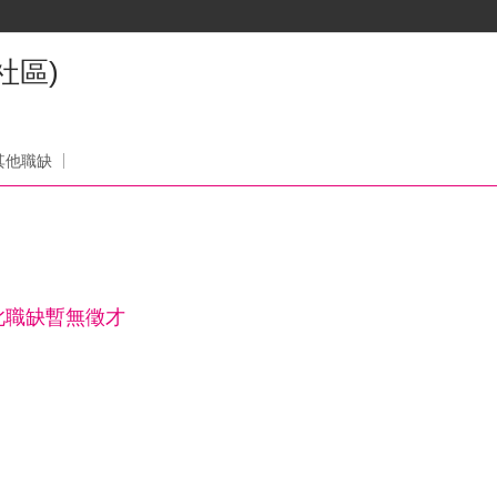
社區)
其他職缺
此職缺暫無徵才