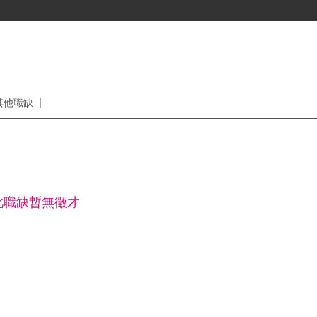
其他職缺
此職缺暫無徵才