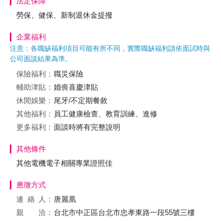
法定保障
勞保、健保、新制退休金提撥
企業福利
注意：各職缺福利項目可能有所不同，實際職缺福利請依面試時與
公司面談結果為準。
保險福利：
職災保險
輔助津貼：
婚喪喜慶津貼
休閒娛樂：
尾牙/不定期餐敘
其他福利：
員工健康檢查、教育訓練、進修
更多福利：
面談時將有完整說明
其他條件
其他電機電子相關專業證照佳
應徵方式
連絡
人：
唐麗凰
親 洽：
台北市中正區台北市忠孝東路一段55號三樓