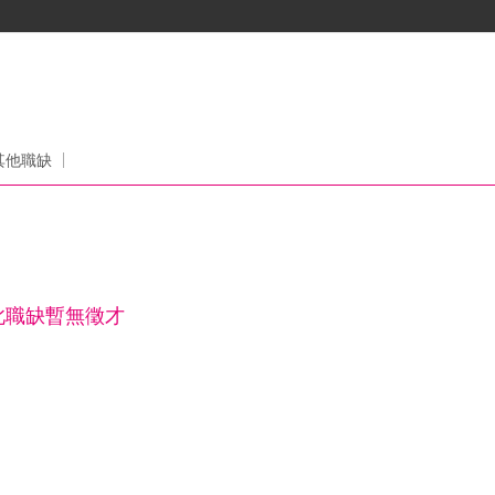
其他職缺
此職缺暫無徵才