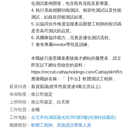
化測試案例開發，包含既有流程及新專案。
4. 執行系統相關功能測試、相容性測試以及性能
測試，紀錄並回報測試結果。
5. 以協同合作角度追蹤產品開發工程師的程式碼
是否為可測試的品質。
6. 具團隊協作能力，完善及優化測試流程。
7. 會有專屬mentor帶領及訓練。
本職缺只接受國泰產險徵才網站的履歷表，請立
即至以下網址登錄您的資料：
https://recruit.cathayholdings.com/CathaybkHR/ser
應徵職缺名稱：「【中台】軟體測試工程師」
薪資待遇：
薪資面議(經常性薪資達4萬元含以上)
休假制度：
依公司規定
上班時段：
依公司規定、白天班
工作性質：
全職
工作地點：
台北市內湖區陽光街292號5樓(內湖科技園區)
職務類別：
軟體工程師
、
其他資訊專業人員