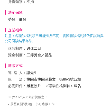
身份類別：
不拘
法定保障
勞保、健保
企業福利
注意：各職缺福利項目可能有所不同，實際職缺福利請依面試時與
公司面談結果為準。
休假制度：
週休二日
獎金制度：
三節獎金／禮品
應徵方式
連絡
人：
謝先生
親 洽：
桃園市桃園區藝文一街86-3號12樓
必備附件：
履歷照片、＜職場性格測驗＞報告
※ yes123人力銀行提醒您：
• 履歷表關閉狀態，仍可應徵工作！