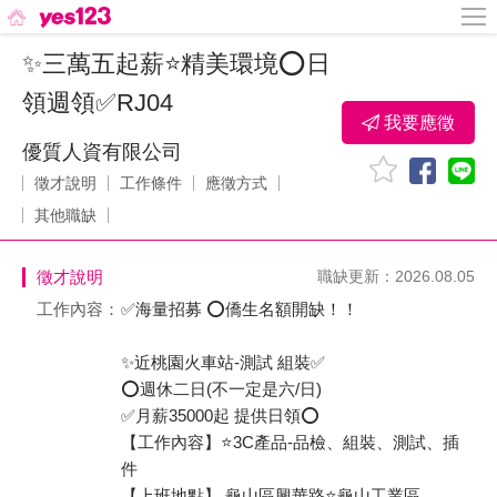
✨三萬五起薪⭐精美環境⭕日
領週領✅RJ04
我要應徵
優質人資有限公司
徵才說明
工作條件
應徵方式
其他職缺
徵才說明
職缺更新：2026.08.05
工作內容：
✅海量招募 ⭕僑生名額開缺！！
✨近桃園火車站-測試 組裝✅
⭕週休二日(不一定是六/日)
✅月薪35000起 提供日領⭕
【工作內容】⭐3C產品-品檢、組裝、測試、插
件
【上班地點】 龜山區興華路⭐龜山工業區