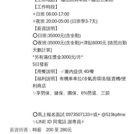
【工作時段】
⭐日班 08:00-17:00
⭐夜班 20:00-05:00 (日班學3-7天)
【薪資說明】
⭕日班:35000元(含全勤)
⭕夜班:35000元(含全勤)+津貼6000元 [依照出勤
天數計算]
*另有滿任獎金3000元/月*
5日發薪
【用餐說明】 ✅廠內提供 40/餐
【福利說明】有機車車位/冷氣房環境/販賣機/便
利商店
✨享勞保、健保、團保、6%勞退、三節
⭕馬上報名面試 0973507133⭐或+ @519kpfme
✨LINE ID 同電話 謝專員⭐
薪資待遇：
時薪 200 至 280元