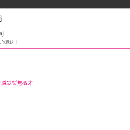
員
司
其他職缺
此職缺暫無徵才