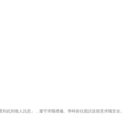
123看到此則徵人訊息」，遵守求職禮儀、準時前往面試並留意求職安全。