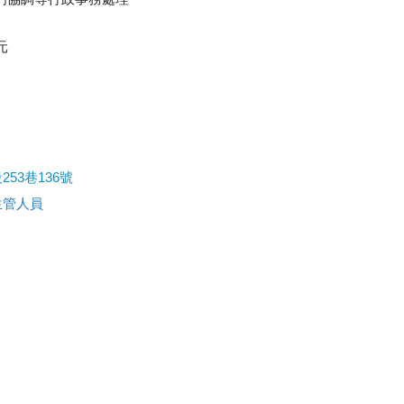
元
53巷136號
生管人員