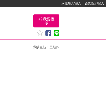
求職加入/登入
企業徵才/登入
我要應
徵
職缺更新：星期四