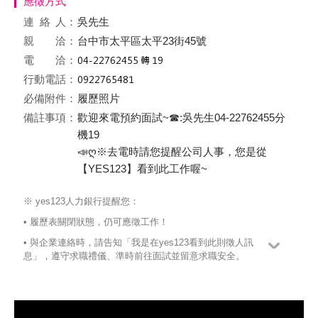
應徵方式
連絡
人：
吳先生
親 洽：
台中市太平區太平23街45號
電 洽：
行動電話：
必備附件：
履歷照片
備註事項：
歡迎來電預約面試~☎:吳先生04-22762455分
機19
📣ღ※去電時請您提醒公司人事，您是從
【YES123】看到此工作喔~
※ yes123人力銀行提醒您：
• 履歷表關閉狀態，仍可應徵工作！
• 與企業連絡時，請告知「我是在yes123看到此則徵人訊
息」，遵守求職禮儀、準時前往面試並留意求職安全。