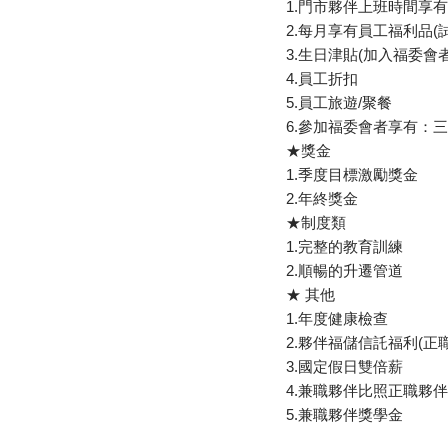
1.門市夥伴上班時間享
2.每月享有員工福利品(
3.生日津貼(加入福委會者
4.員工折扣
5.員工旅遊/聚餐
6.參加福委會者享有：
★獎金
1.季度目標激勵獎金
2.年終獎金
★制度類
1.完整的教育訓練
2.順暢的升遷管道
★ 其他
1.年度健康檢查
2.夥伴福儲信託福利(正
3.國定假日雙倍薪
4.兼職夥伴比照正職夥伴付
5.兼職夥伴獎學金