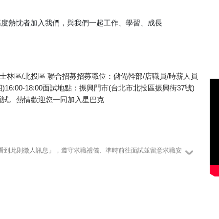
高度熱忱者加入我們，與我們一起工作、學習、成長
22(四)士林區/北投區 聯合招募招募職位：儲備幹部/店職員/時薪人員
(四)16:00-18:00面試地點：振興門市(台北市北投區振興街37號)
面試。熱情歡迎您一同加入星巴克
123看到此則徵人訊息」，遵守求職禮儀、準時前往面試並留意求職安