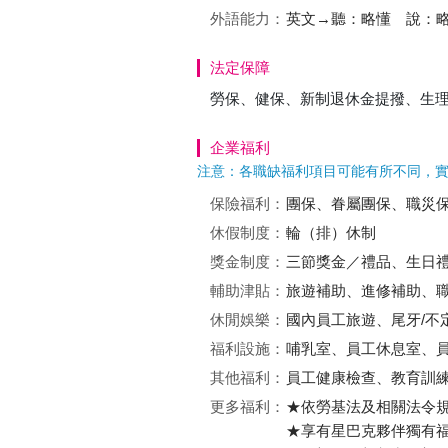
外語能力：
英文→聽：略懂 說：
法定保障
勞保、健保、新制退休金提撥、生
企業福利
注意：各職缺福利項目可能有所不同，
保險福利：
團保、眷屬團保、職災
休假制度：
輪（排）休制
獎金制度：
三節獎金／禮品、生日
輔助津貼：
旅遊補助、進修補助、
休閒娛樂：
國內員工旅遊、尾牙/不
福利設施：
哺乳室、員工休息室、
其他福利：
員工健康檢查、教育訓
更多福利：
★依勞基法及相關法令規
★享有星巴克夥伴獨有