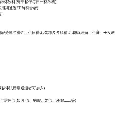
有兩杯飲料(總部夥伴每日一杯飲料)
試用期通過/工時符合者)
)
三節/勞動節禮金、生日禮金/蛋糕及各項補助津貼(結婚、生育、子女教
職夥伴試用期通過者可加入)
薪休假(如:年假、病假、婚假、產假.......等)