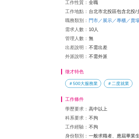
工作性質：
全職
工作地點：
台北市北投區包含北投/
職務類別：
門市／展示／專櫃／賣
需求人數：
10人
管理人數：
無
出差說明：
不需出差
外派說明：
不需外派
徵才特色
＃500大服務業
＃二度就業
工作條件
學歷要求：
高中以上
科系要求：
不拘
工作經驗：
不拘
身份類別：
一般求職者、應屆畢業