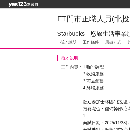
FT門市正職人員(北投區/
Starbucks _悠旅生活
徵才說明
工作條件
應徵方式
徵才說明
工作內容：
1.咖啡調理
2.收銀服務
3.商品銷售
4.外場服務
歡迎參加士林區/北投區
招募職位：儲備幹部/店
1.
面試日期：2025/11/28(五)
面試地點：振興門市(台