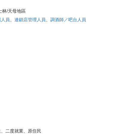
士林/天母地區
場人員
、
連鎖店管理人員
、
調酒師／吧台人員
生、二度就業、原住民