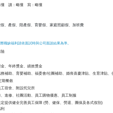
略懂 讀：略懂 寫：略懂
理假、產假、陪產假、育嬰假、家庭照顧假、加班費
實際職缺福利請依面試時與公司面談結果為準。
保險
禮金、年終獎金、績效獎金
職務補助、育嬰補助、福委會/社團補助、婚喪喜慶津貼、生育津貼、
定期餐敘
員工宿舍、附設托兒所
練、進修、社團活動、員工購物優惠、員工制服
定提供健全完善員工保障 (勞、健保、勞退、團保及各式假別)
福利