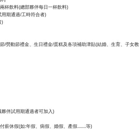
有兩杯飲料(總部夥伴每日一杯飲料)
試用期通過/工時符合者)
)
三節/勞動節禮金、生日禮金/蛋糕及各項補助津貼(結婚、生育、子女教
職夥伴試用期通過者可加入)
薪休假(如:年假、病假、婚假、產假.......等)