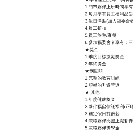
1.門市夥伴上班時間享
2.每月享有員工福利品(
3.生日津貼(加入福委會者
4.員工折扣
5.員工旅遊/聚餐
6.參加福委會者享有：
★獎金
1.季度目標激勵獎金
2.年終獎金
★制度類
1.完整的教育訓練
2.順暢的升遷管道
★ 其他
1.年度健康檢查
2.夥伴福儲信託福利(正
3.國定假日雙倍薪
4.兼職夥伴比照正職夥伴付
5.兼職夥伴獎學金