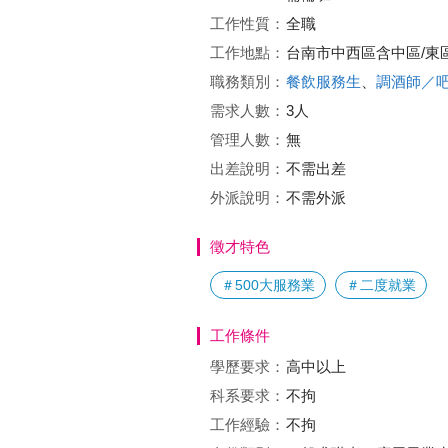
工作性質：
全職
工作地點：
台南市中西區含中區/東
職務類別：
餐飲服務生
、
調酒師／
需求人數：
3人
管理人數：
無
出差說明：
不需出差
外派說明：
不需外派
徵才特色
＃500大服務業
＃二度就業
工作條件
學歷要求：
高中以上
科系要求：
不拘
工作經驗：
不拘