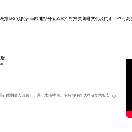
合早、晚排班3.須配合職缺地點分發異動4.對推廣咖啡文化及門市工作有
歷!
!
123看到此則徵人訊息」，遵守求職禮儀、準時前往面試並留意求職安