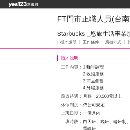
FT門市正職人員(台南
Starbucks _悠旅生活
徵才說明
工作條件
應徵方式
徵才說明
工作內容：
1.咖啡調理
2.收銀服務
3.商品銷售
4.外場服務
薪資待遇：
月薪 29,500元以上
休假制度：
依公司規定
上班日期：
一個月內
上班時段：
白天班、晚班、輪班制
需輪班