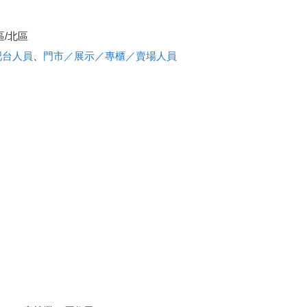
區/北區
吧台人員
、
門市／展示／專櫃／賣場人員