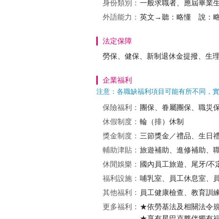
身份類別：
一般求職者、應屆畢業
外語能力：
英文→聽：略懂 說：
法定保障
勞保、健保、新制退休金提撥、生
企業福利
注意：各職缺福利項目可能有所不同，
保險福利：
團保、眷屬團保、職災
休假制度：
輪（排）休制
獎金制度：
三節獎金／禮品、生日
輔助津貼：
旅遊補助、進修補助、
休閒娛樂：
國內員工旅遊、尾牙/不
福利設施：
哺乳室、員工休息室、
其他福利：
員工健康檢查、教育訓
更多福利：
★依勞基法及相關法令規
★享有星巴克夥伴獨有