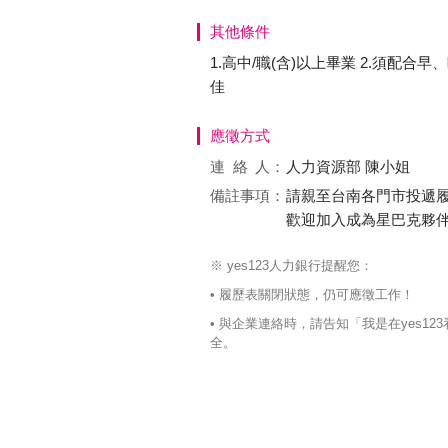
其他條件
1.高中/職(含)以上畢業 2.須配
佳
應徵方式
連絡
人：
人力資源部 陳小姐
備註事項：
請親至台南各門市投遞履
歡迎加入成為星巴克夥伴!
※ yes123人力銀行提醒您：
• 履歷表關閉狀態，仍可應徵工作！
• 與企業連絡時，請告知「我是在yes
全。