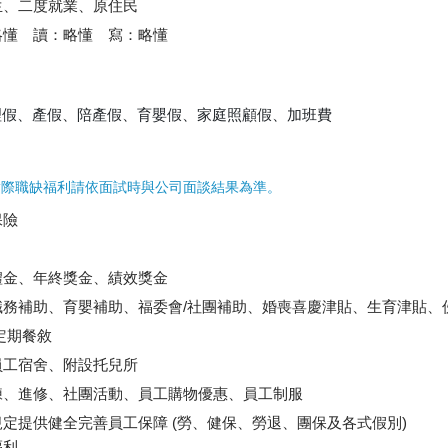
生、二度就業、原住民
略懂 讀：略懂 寫：略懂
理假、產假、陪產假、育嬰假、家庭照顧假、加班費
實際職缺福利請依面試時與公司面談結果為準。
保險
禮金、年終獎金、績效獎金
職務補助、育嬰補助、福委會/社團補助、婚喪喜慶津貼、生育津貼、
定期餐敘
員工宿舍、附設托兒所
練、進修、社團活動、員工購物優惠、員工制服
定提供健全完善員工保障 (勞、健保、勞退、團保及各式假別)
福利