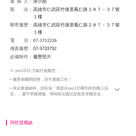
連絡
人：
涂小姐
親 洽：
高雄市仁武區竹後里鳳仁路２８７－３７號
１樓
郵寄履歷：
高雄市仁武區竹後里鳳仁路２８７－３７號
１樓
電 洽：
傳真履歷：
07-3733792
必備附件：
履歷照片
※ yes123人力銀行提醒您：
• 履歷表關閉狀態，仍可應徵工作！
• 與企業連絡時，請告知「我是在yes123看到此則徵人訊
息」，遵守求職禮儀、準時前往面試並留意求職安全。
同性質職缺