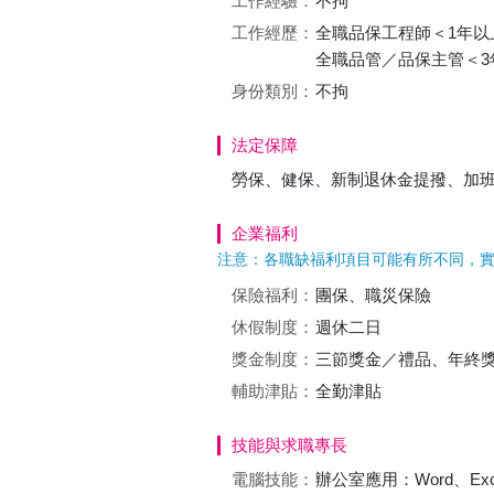
工作經驗：
不拘
工作經歷：
全職品保工程師＜1年以
全職品管／品保主管＜3
身份類別：
不拘
法定保障
勞保、健保、新制退休金提撥、加
企業福利
注意：各職缺福利項目可能有所不同，
保險福利：
團保、職災保險
休假制度：
週休二日
獎金制度：
三節獎金／禮品、年終
輔助津貼：
全勤津貼
技能與求職專長
電腦技能：
辦公室應用：Word、Excel