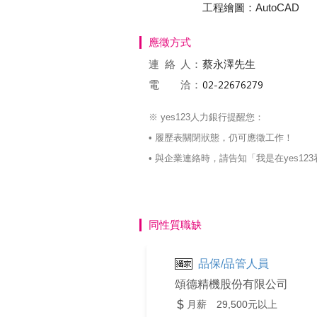
工程繪圖：AutoCAD
應徵方式
連絡
人：
蔡永澤先生
電 洽：
※ yes123人力銀行提醒您：
• 履歷表關閉狀態，仍可應徵工作！
• 與企業連絡時，請告知「我是在yes
同性質職缺
品保/品管人員
頌德精機股份有限公司
月薪 29,500元以上