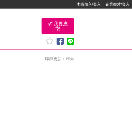
求職加入/登入
企業徵才/登入
我要應
徵
職缺更新：昨天