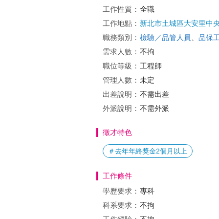
工作性質：
全職
工作地點：
新北市土城區大安里中
職務類別：
檢驗／品管人員
、
品保
需求人數：
不拘
職位等級：
工程師
管理人數：
未定
出差說明：
不需出差
外派說明：
不需外派
徵才特色
＃去年年終獎金2個月以上
工作條件
學歷要求：
專科
科系要求：
不拘