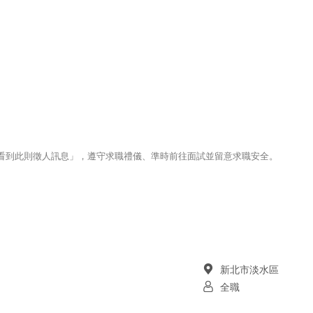
123看到此則徵人訊息」，遵守求職禮儀、準時前往面試並留意求職安全。
新北市淡水區
全職