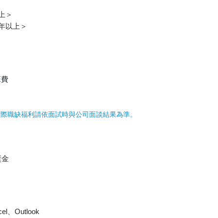
上＞
年以上＞
班費
實際職缺福利請依面試時與公司面談結果為準。
獎金
、Outlook