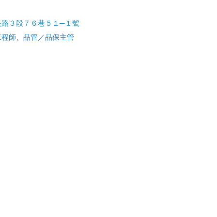
央路３段７６巷５１─１號
工程師
、
品管／品保主管